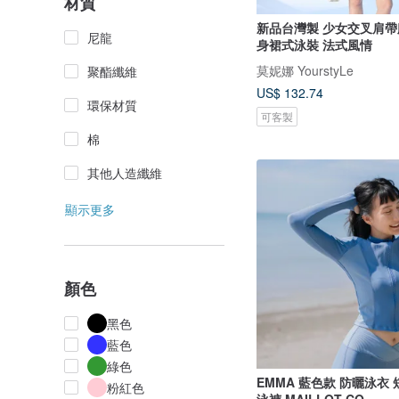
材質
新品台灣製 少女交叉肩帶
尼龍
身裙式泳裝 法式風情
莫妮娜 YourstyLe
聚酯纖維
US$ 132.74
環保材質
可客製
棉
其他人造纖維
顯示更多
顏色
黑色
藍色
綠色
EMMA 藍色款 防曬泳衣 
粉紅色