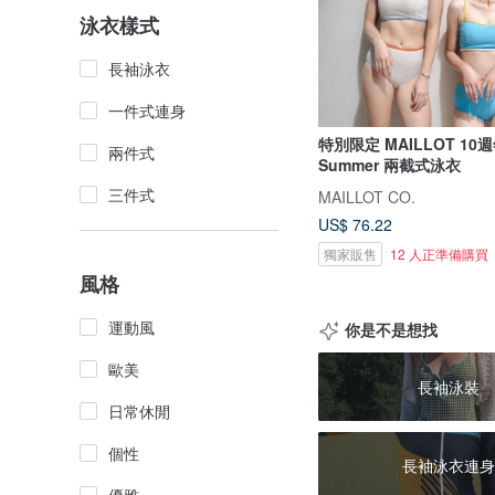
泳衣樣式
長袖泳衣
一件式連身
特別限定 MAILLOT 10週
兩件式
Summer 兩截式泳衣
三件式
MAILLOT CO.
US$ 76.22
獨家販售
12 人正準備購買
風格
運動風
你是不是想找
歐美
長袖泳裝
日常休閒
個性
長袖泳衣連身