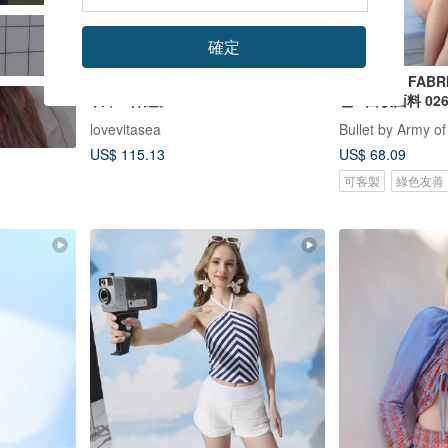
確定
Blooming Day（綠色）短版長袖泳
RECYCLE FABRICS 
衣，3 件組。
色 / 回收面料 02
lovevitasea
Bullet by Army of
US$ 115.13
US$ 68.09
可客製
綠色友善