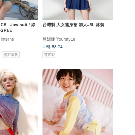
- Jaw suit / 綠
台灣製 大女連身裙 加大~5L 泳裝
6GREE
 Interns
莫妮娜 YourstyLe
US$ 83.74
獨家販售
可客製