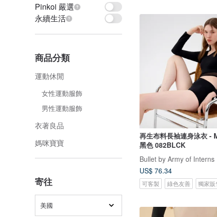
Pinkoi 嚴選
永續生活
商品分類
運動休閒
女性運動服飾
男性運動服飾
衣著良品
再生布料長袖連身泳衣 - Meg
媽咪寶寶
黑色 082BLCK
Bullet by Army of Interns
US$ 76.34
寄往
可客製
綠色友善
獨家販
美國