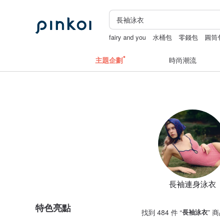
fairy and you
水桶包
零錢包
圓筒
主題企劃
時尚潮流
長袖連身泳衣
特色亮點
找到 484 件 “
長袖泳衣
” 