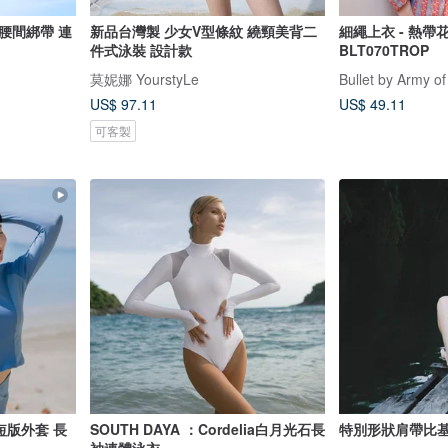
腰間綁帶 連
新品台灣製 少女V型條紋 繞頸美背二
細繩上衣 - 熱帶
件式泳裝 設計款
BLT070TROP
莫妮娜 YourstyLe
Bullet by Army of
US$ 97.11
US$ 49.11
可客製
短版外套 長
SOUTH DAYA ：Cordelia白月光石長
特別形狀肩帶比基尼