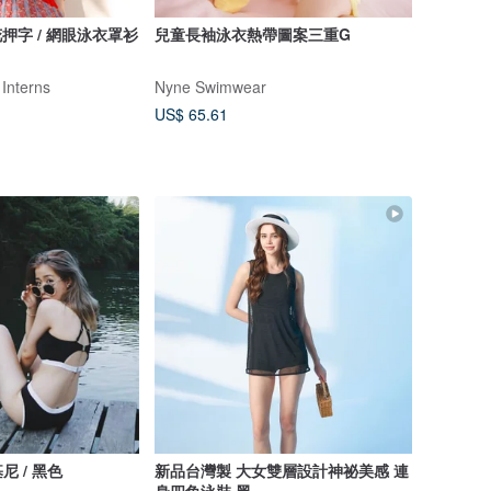
花押字 / 網眼泳衣罩衫
兒童長袖泳衣熱帶圖案三重G
 Interns
Nyne Swimwear
US$ 65.61
 / 黑色
新品台灣製 大女雙層設計神祕美感 連