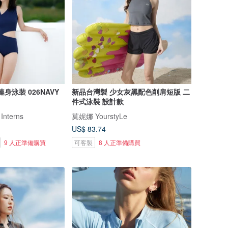
藍連身泳裝 026NAVY
新品台灣製 少女灰黑配色削肩短版 二
件式泳裝 設計款
 Interns
莫妮娜 YourstyLe
US$ 83.74
9 人正準備購買
可客製
8 人正準備購買