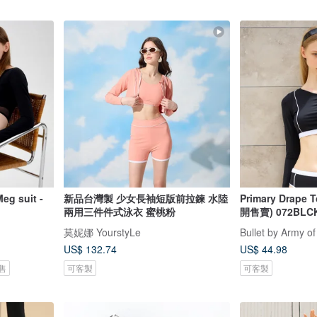
 suit -
新品台灣製 少女長袖短版前拉鍊 水陸
Primary Drape 
兩用三件件式泳衣 蜜桃粉
開售賣) 072BLC
莫妮娜 YourstyLe
Bullet by Army of
US$ 132.74
US$ 44.98
售
可客製
可客製