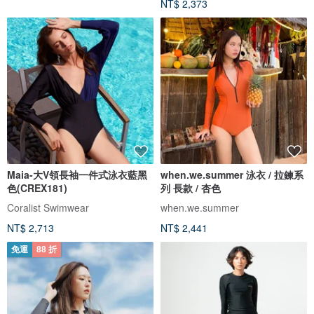
NT$ 2,373
Maia-大V領長袖一件式泳衣藍黑
when.we.summer 泳衣 / 拉鍊系
色(CREX181)
列 長款 / 杏色
Coralist Swimwear
when.we.summer
NT$ 2,713
NT$ 2,441
免運
88 折