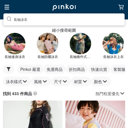
長袖泳衣
縮小搜尋範圍
長袖連身泳衣
長袖防曬泳衣
長袖兩件式泳衣
長袖泳衣上衣
Pinkoi 嚴選
免運商品
折扣商品
快速出貨
客製服
泳衣樣式
風格
尺寸
材質
顏色
熱門程度優先
找到 433 件商品