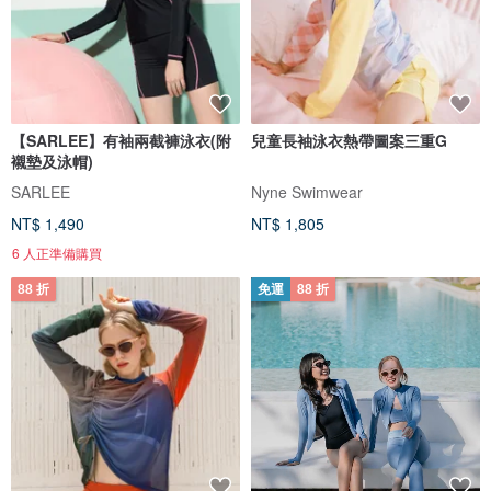
【SARLEE】有袖兩截褲泳衣(附
兒童長袖泳衣熱帶圖案三重G
襯墊及泳帽)
SARLEE
Nyne Swimwear
NT$ 1,490
NT$ 1,805
6 人正準備購買
88 折
免運
88 折