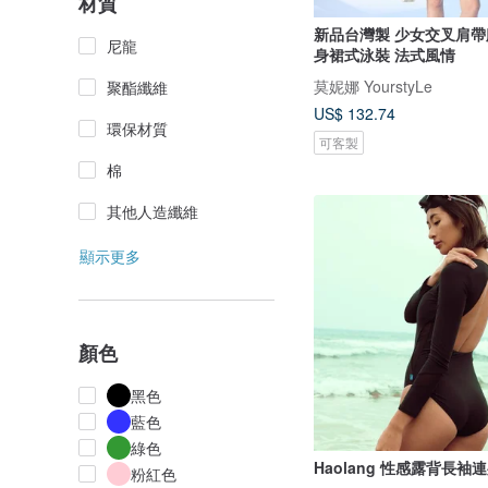
材質
新品台灣製 少女交叉肩帶
尼龍
身裙式泳裝 法式風情
莫妮娜 YourstyLe
聚酯纖維
US$ 132.74
環保材質
可客製
棉
其他人造纖維
顯示更多
顏色
黑色
藍色
綠色
Haolang 性感露背長
粉紅色