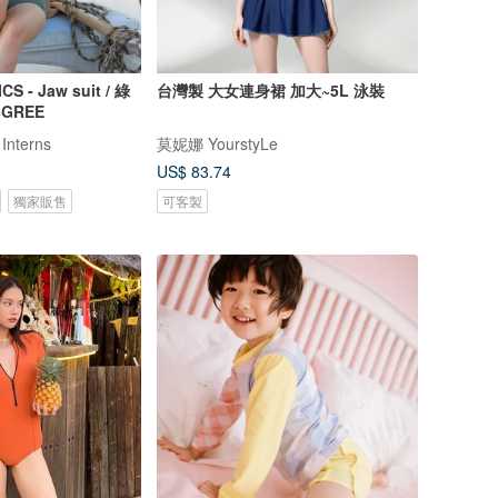
- Jaw suit / 綠
台灣製 大女連身裙 加大~5L 泳裝
6GREE
 Interns
莫妮娜 YourstyLe
US$ 83.74
獨家販售
可客製