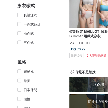
泳衣樣式
長袖泳衣
一件式連身
特別限定 MAILLOT 10週
兩件式
Summer 兩截式泳衣
三件式
MAILLOT CO.
US$ 76.22
獨家販售
12 人正準備購買
風格
運動風
你是不是想找
歐美
長袖泳裝
日常休閒
個性
長袖泳衣連身