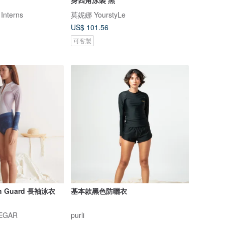
身四角泳裝 黑
 Interns
莫妮娜 YourstyLe
US$ 101.56
可客製
sh Guard 長袖泳衣
基本款黑色防曬衣
NEGAR
purli