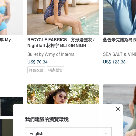
年 My
RECYCLE FABRICS - 方形連體衣 /
藍色米克諾斯島長
Nightfall 花押字 BLT064NIGH
Bullet by Army of Interns
SEA SALT & VI
US$ 76.34
US$ 123.38
綠色友善
獨家販售
我們建議的瀏覽環境