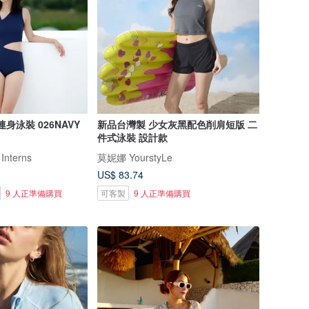
藍連身泳裝 026NAVY
新品台灣製 少女灰黑配色削肩短版 二
件式泳裝 設計款
 Interns
莫妮娜 YourstyLe
US$ 83.74
9 人正準備購買
可客製
9 人正準備購買