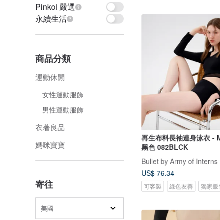
Pinkoi 嚴選
永續生活
商品分類
運動休閒
女性運動服飾
男性運動服飾
衣著良品
再生布料長袖連身泳衣 - Meg
媽咪寶寶
黑色 082BLCK
Bullet by Army of Interns
US$ 76.34
寄往
可客製
綠色友善
獨家販
美國