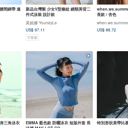
腰間綁帶 連
新品台灣製 少女V型條紋 繞頸美背二
when.we.summ
件式泳裝 設計款
長款 / 杏色
莫妮娜 YourstyLe
when.we.summe
US$ 97.11
US$ 88.72
可客製
袖連身三角泳衣
EMMA 藍色款 防曬泳衣 短版外套 長
特別形狀肩帶比基尼