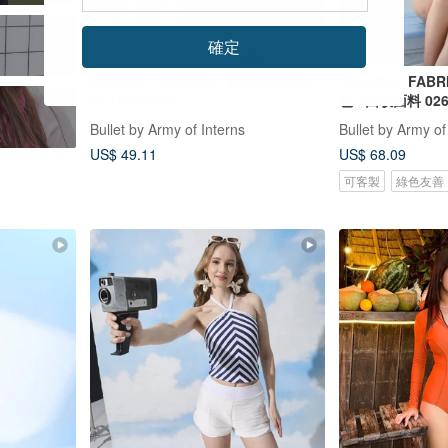
確定
細繩上衣 - 夜幕降臨 / 網眼泳衣罩衫
RECYCLE FABRICS 
BLT070NIGH
色 / 回收面料 02
Bullet by Army of Interns
Bullet by Army of
US$ 49.11
US$ 68.09
可客製
綠色友善