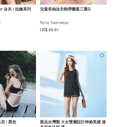
er 泳衣 / 拉鍊系列
兒童長袖泳衣熱帶圖案三重G
r
Nyne Swimwear
US$ 65.61
 / 黑色
新品台灣製 大女雙層設計神祕美感 連