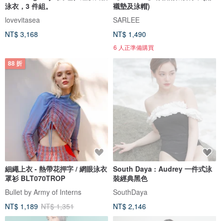
泳衣，3 件組。
襯墊及泳帽)
lovevitasea
SARLEE
NT$ 3,168
NT$ 1,490
6 人正準備購買
88 折
細繩上衣 - 熱帶花押字 / 網眼泳衣
South Daya : Audrey 一件式泳
罩衫 BLT070TROP
裝經典黑色
Bullet by Army of Interns
SouthDaya
NT$ 1,189
NT$ 1,351
NT$ 2,146