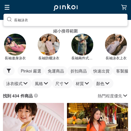
長袖泳衣
縮小搜尋範圍
長袖連身泳衣
長袖防曬泳衣
長袖兩件式泳衣
長袖泳衣上衣
Pinkoi 嚴選
免運商品
折扣商品
快速出貨
客製服
泳衣樣式
風格
尺寸
材質
顏色
熱門程度優先
找到 434 件商品