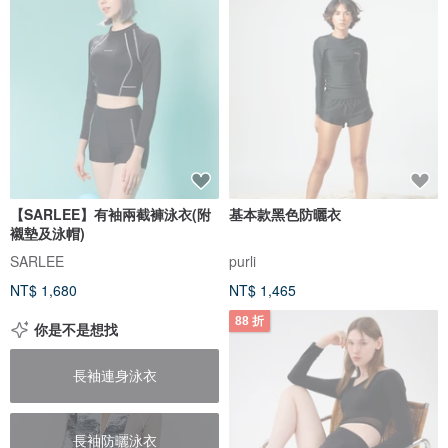
【SARLEE】有袖兩截褲泳衣(附
基本款黑色防曬衣
襯墊及泳帽)
SARLEE
purli
NT$ 1,680
NT$ 1,465
88 折
你是不是想找
長袖連身泳衣
長袖防曬泳衣