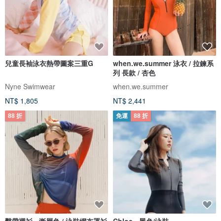
兒童長袖泳衣熱帶圖案三重G
when.we.summer 泳衣 / 拉鍊系
列 長款 / 杏色
Nyne Swimwear
when.we.summer
NT$ 1,805
NT$ 2,441
88 折
免運
88 折
繫帶襯衫 - 漸層色 / 泳裝網布罩衫
Chloe - 黑色/泳裝