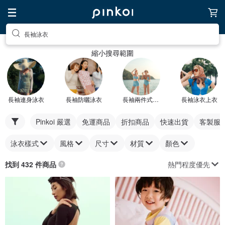
長袖泳衣
縮小搜尋範圍
長袖連身泳衣
長袖防曬泳衣
長袖兩件式泳衣
長袖泳衣上衣
Pinkoi 嚴選
免運商品
折扣商品
快速出貨
客製服
泳衣樣式
風格
尺寸
材質
顏色
熱門程度優先
找到 432 件商品