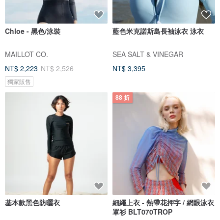
Chloe - 黑色/泳裝
藍色米克諾斯島長袖泳衣 泳衣
MAILLOT CO.
SEA SALT & VINEGAR
NT$ 2,223
NT$ 2,526
NT$ 3,395
獨家販售
88 折
基本款黑色防曬衣
細繩上衣 - 熱帶花押字 / 網眼泳衣
罩衫 BLT070TROP