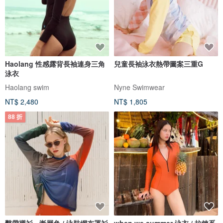
Haolang 性感露背長袖連身三角
兒童長袖泳衣熱帶圖案三重G
泳衣
Haolang swim
Nyne Swimwear
NT$ 2,480
NT$ 1,805
88 折
繫帶襯衫 - 漸層色 / 泳裝網布罩衫
when.we.summer 泳衣 / 拉鍊系