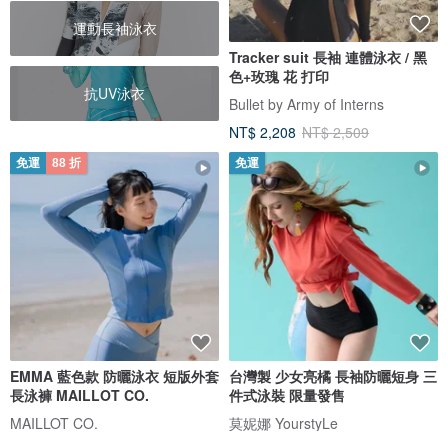
運動長袖泳衣
Tracker suit 長袖 連體泳衣 / 黑
色+玫瑰 花 打印
抗UV泳衣
Bullet by Army of Interns
NT$ 2,208
NT$ 2,509
免運
88 折
免運
EMMA 藍色款 防曬泳衣 短版外套
台灣製 少女亮橘 長袖防曬短身 三
長泳褲 MAILLOT CO.
件式泳裝 限量發售
MAILLOT CO.
莫妮娜 YourstyLe