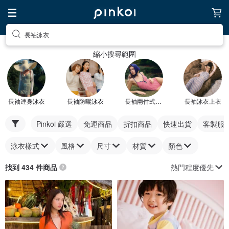
長袖泳衣
縮小搜尋範圍
長袖連身泳衣
長袖防曬泳衣
長袖兩件式泳衣
長袖泳衣上衣
Pinkoi 嚴選
免運商品
折扣商品
快速出貨
客製服
泳衣樣式
風格
尺寸
材質
顏色
熱門程度優先
找到 434 件商品