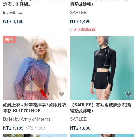
泳衣，3 件組。
襯墊及泳帽)
lovevitasea
SARLEE
NT$ 3,168
NT$ 1,490
6 人正準備購買
88 折
細繩上衣 - 熱帶花押字 / 網眼泳衣
【SARLEE】有袖兩截褲泳衣(附
罩衫 BLT070TROP
襯墊及泳帽)
Bullet by Army of Interns
SARLEE
NT$ 1,189
NT$ 1,351
NT$ 1,680