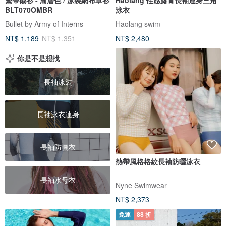
BLT070OMBR
泳衣
Bullet by Army of Interns
Haolang swim
NT$ 1,189
NT$ 1,351
NT$ 2,480
你是不是想找
長袖泳裝
長袖泳衣連身
長袖防曬衣
熱帶風格格紋長袖防曬泳衣
長袖水母衣
Nyne Swimwear
NT$ 2,373
免運
88 折