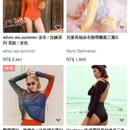
when.we.summer 泳衣 / 拉鍊系
兒童長袖泳衣熱帶圖案三重G
列 長款 / 杏色
when.we.summer
Nyne Swimwear
NT$ 2,441
NT$ 1,805
88 折
繫帶襯衫 - 漸層色 / 泳裝網布罩衫
Haolang 性感露背長袖連身三角