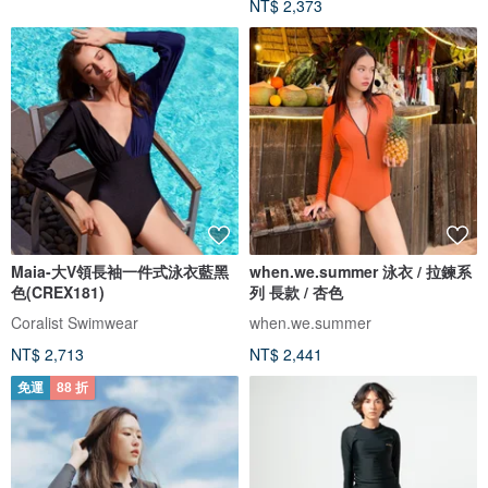
NT$ 2,373
Maia-大V領長袖一件式泳衣藍黑
when.we.summer 泳衣 / 拉鍊系
色(CREX181)
列 長款 / 杏色
Coralist Swimwear
when.we.summer
NT$ 2,713
NT$ 2,441
免運
88 折