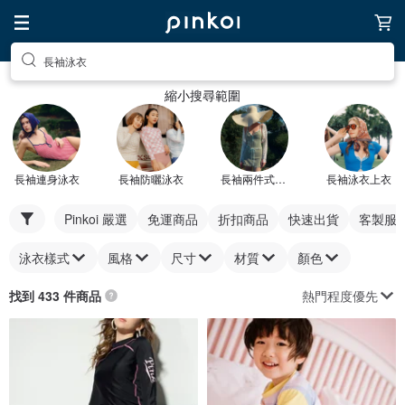
長袖泳衣
縮小搜尋範圍
長袖連身泳衣
長袖防曬泳衣
長袖兩件式泳衣
長袖泳衣上衣
Pinkoi 嚴選
免運商品
折扣商品
快速出貨
客製服
泳衣樣式
風格
尺寸
材質
顏色
熱門程度優先
找到 433 件商品