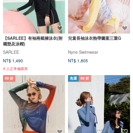
【SARLEE】有袖兩截褲泳衣(附
兒童長袖泳衣熱帶圖案三重G
襯墊及泳帽)
SARLEE
Nyne Swimwear
NT$ 1,490
NT$ 1,805
6 人正準備購買
88 折
免運
88 折