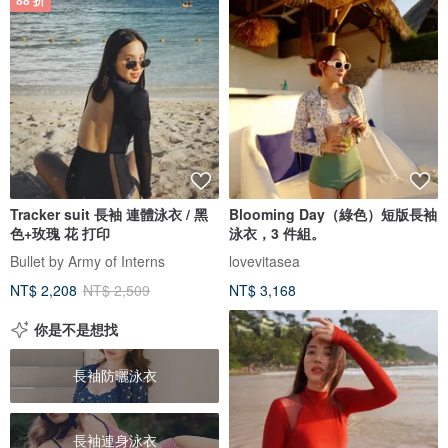
88 折
Tracker suit 長袖 連體泳衣 / 黑
Blooming Day（綠色）短版長袖
色+玫瑰 花 打印
泳衣，3 件組。
Bullet by Army of Interns
lovevitasea
NT$ 2,208
NT$ 2,509
NT$ 3,168
你是不是想找
長袖防曬泳衣
長袖連身泳衣