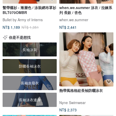
繫帶襯衫 - 漸層色 / 泳裝網布罩衫
when.we.summer 泳衣 / 拉鍊系
BLT070OMBR
列 長款 / 杏色
Bullet by Army of Interns
when.we.summer
NT$ 1,189
NT$ 1,351
NT$ 2,441
你是不是想找
長袖泳裝
防曬長袖泳衣
長袖水母衣
熱帶風格格紋長袖防曬泳衣
長袖泳衣連身
Nyne Swimwear
NT$ 2,373