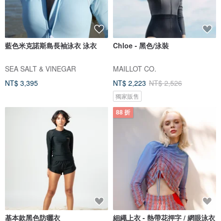
藍色米克諾斯島長袖泳衣 泳衣
Chloe - 黑色/泳裝
SEA SALT & VINEGAR
MAILLOT CO.
NT$ 3,395
NT$ 2,223
NT$ 2,526
獨家販售
88 折
基本款黑色防曬衣
細繩上衣 - 熱帶花押字 / 網眼泳衣