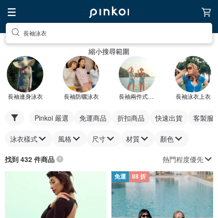
長袖泳衣
縮小搜尋範圍
長袖連身泳衣
長袖防曬泳衣
長袖兩件式泳衣
長袖泳衣上衣
Pinkoi 嚴選
免運商品
折扣商品
快速出貨
客製服
泳衣樣式
風格
尺寸
材質
顏色
熱門程度優先
找到 432 件商品
免運
88 折