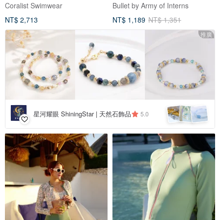
Coralist Swimwear
Bullet by Army of Interns
NT$ 2,713
NT$ 1,189
NT$ 1,351
推廣
星河耀眼 ShiningStar | 天然石飾品
5.0