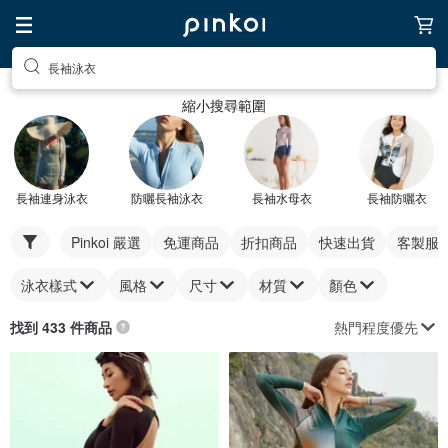
長袖泳衣
縮小搜尋範圍
長袖連身泳衣
防曬長袖泳衣
長袖水母衣
長袖防曬衣
Pinkoi 嚴選
免運商品
折扣商品
快速出貨
客製服
泳衣樣式
風格
尺寸
材質
顏色
熱門程度優先
找到 433 件商品