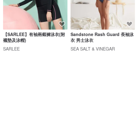
【SARLEE】有袖兩截褲泳衣(附
Sandstone Rash Guard 長袖泳
襯墊及泳帽)
衣 男士泳衣
SARLEE
SEA SALT & VINEGAR
NT$ 1,490
NT$ 3,395
6 人正準備購買
88 折
免運
88 折