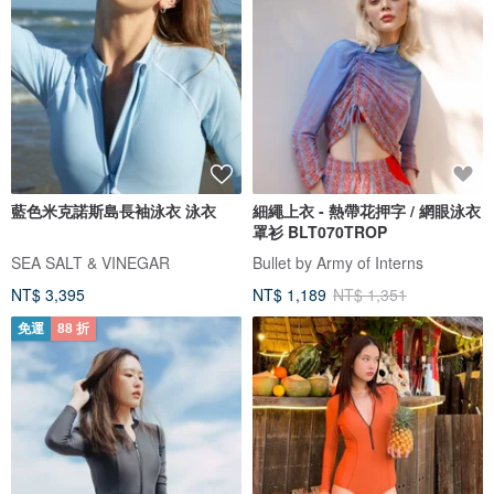
藍色米克諾斯島長袖泳衣 泳衣
細繩上衣 - 熱帶花押字 / 網眼泳衣
罩衫 BLT070TROP
SEA SALT & VINEGAR
Bullet by Army of Interns
NT$ 3,395
NT$ 1,189
NT$ 1,351
免運
88 折