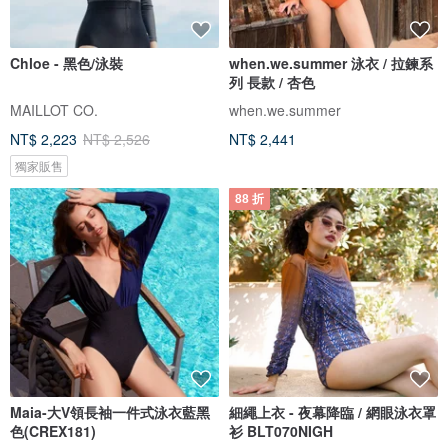
Chloe - 黑色/泳裝
when.we.summer 泳衣 / 拉鍊系
列 長款 / 杏色
MAILLOT CO.
when.we.summer
NT$ 2,223
NT$ 2,526
NT$ 2,441
獨家販售
88 折
Maia-大V領長袖一件式泳衣藍黑
細繩上衣 - 夜幕降臨 / 網眼泳衣罩
色(CREX181)
衫 BLT070NIGH