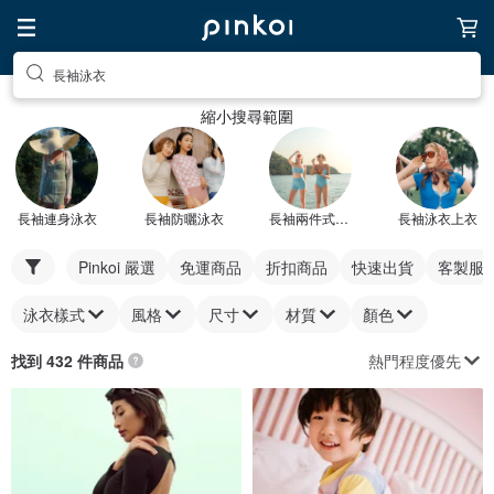
長袖泳衣
縮小搜尋範圍
長袖連身泳衣
長袖防曬泳衣
長袖兩件式泳衣
長袖泳衣上衣
Pinkoi 嚴選
免運商品
折扣商品
快速出貨
客製服
泳衣樣式
風格
尺寸
材質
顏色
熱門程度優先
找到 432 件商品