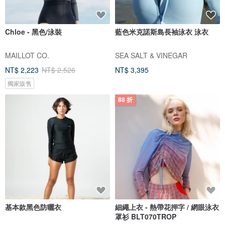
Chloe - 黑色/泳裝
藍色米克諾斯島長袖泳衣 泳衣
MAILLOT CO.
SEA SALT & VINEGAR
NT$ 2,223
NT$ 2,526
NT$ 3,395
獨家販售
88 折
基本款黑色防曬衣
細繩上衣 - 熱帶花押字 / 網眼泳衣
罩衫 BLT070TROP