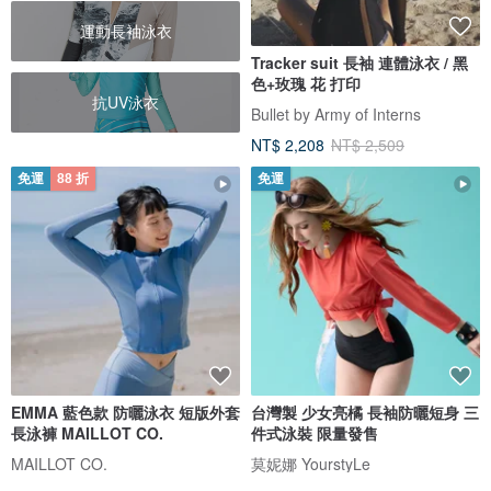
運動長袖泳衣
Tracker suit 長袖 連體泳衣 / 黑
色+玫瑰 花 打印
抗UV泳衣
Bullet by Army of Interns
NT$ 2,208
NT$ 2,509
免運
88 折
免運
EMMA 藍色款 防曬泳衣 短版外套
台灣製 少女亮橘 長袖防曬短身 三
長泳褲 MAILLOT CO.
件式泳裝 限量發售
MAILLOT CO.
莫妮娜 YourstyLe