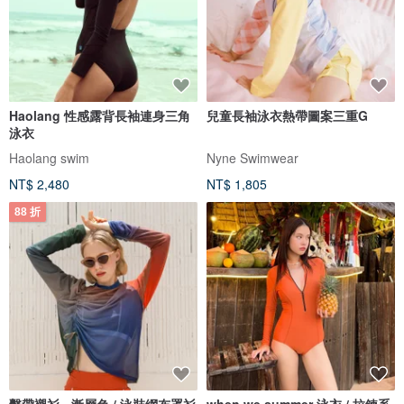
Haolang 性感露背長袖連身三角
兒童長袖泳衣熱帶圖案三重G
泳衣
Haolang swim
Nyne Swimwear
NT$ 2,480
NT$ 1,805
88 折
繫帶襯衫 - 漸層色 / 泳裝網布罩衫
when.we.summer 泳衣 / 拉鍊系