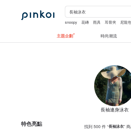
snoopy
花磚
雨具
耳骨夾
尼龍
主題企劃
時尚潮流
長袖連身泳衣
特色亮點
找到 500 件 “
長袖泳衣
” 