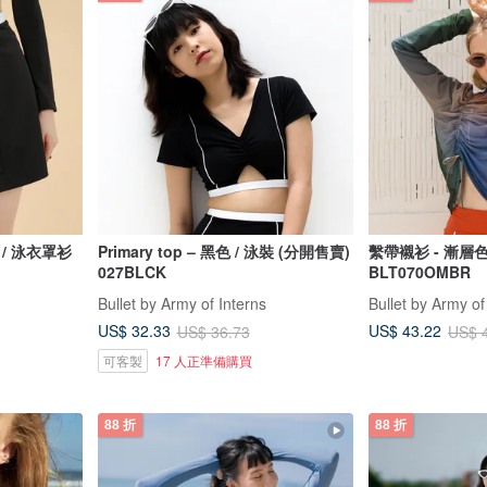
黑色 / 泳衣罩衫
Primary top – 黑色 / 泳裝 (分開售賣)
繫帶襯衫 - 漸層色
027BLCK
BLT070OMBR
Bullet by Army of Interns
Bullet by Army of
US$ 32.33
US$ 43.22
US$ 36.73
US$ 
可客製
17 人正準備購買
88 折
88 折