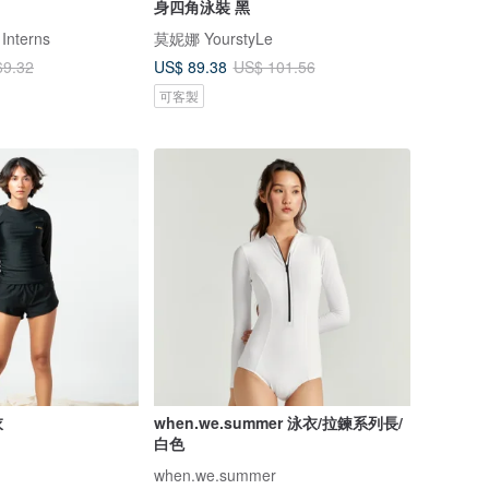
身四角泳裝 黑
 Interns
莫妮娜 YourstyLe
US$ 89.38
69.32
US$ 101.56
可客製
衣
when.we.summer 泳衣/拉鍊系列長/
白色
when.we.summer