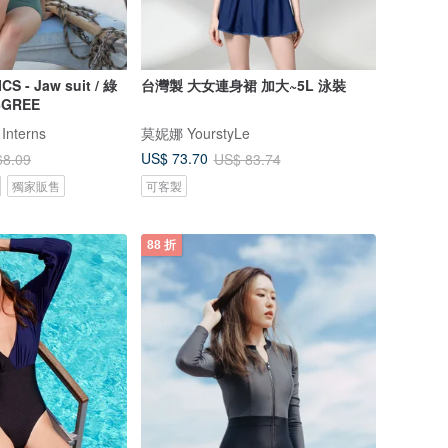
- Jaw suit / 綠
台灣製 大女連身裙 加大~5L 泳裝
6GREE
 Interns
莫妮娜 YourstyLe
US$ 73.70
68.09
US$ 83.74
獨家販售
可客製
88 折