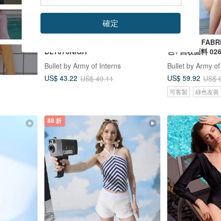
確定
細繩上衣 - 夜幕降臨 / 網眼泳衣罩衫
RECYCLE FABRICS 
BLT070NIGH
色 / 回收面料 02
Bullet by Army of Interns
Bullet by Army of
US$ 43.22
US$ 59.92
US$ 49.11
US$ 
可客製
綠色友善
88 折