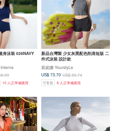
藍連身泳裝 026NAVY
新品台灣製 少女灰黑配色削肩短版 二
件式泳裝 設計款
 Interns
莫妮娜 YourstyLe
US$ 73.70
68.09
US$ 83.74
10 人正準備購買
可客製
8 人正準備購買