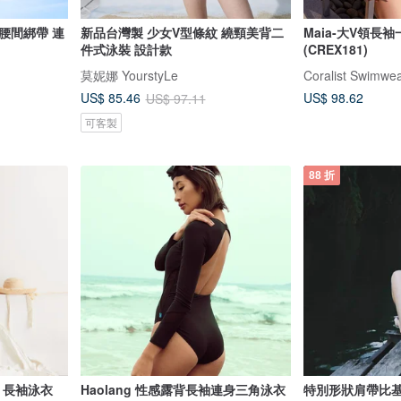
腰間綁帶 連
新品台灣製 少女V型條紋 繞頸美背二
Maia-大V領長
件式泳裝 設計款
(CREX181)
莫妮娜 YourstyLe
Coralist Swimwe
US$ 98.62
US$ 85.46
US$ 97.11
可客製
88 折
rd 長袖泳衣
Haolang 性感露背長袖連身三角泳衣
特別形狀肩帶比基尼