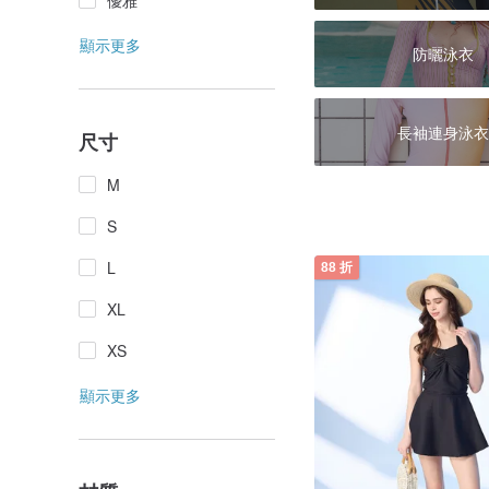
優雅
顯示更多
防曬泳衣
長袖連身泳衣
尺寸
M
S
L
88 折
XL
XS
顯示更多