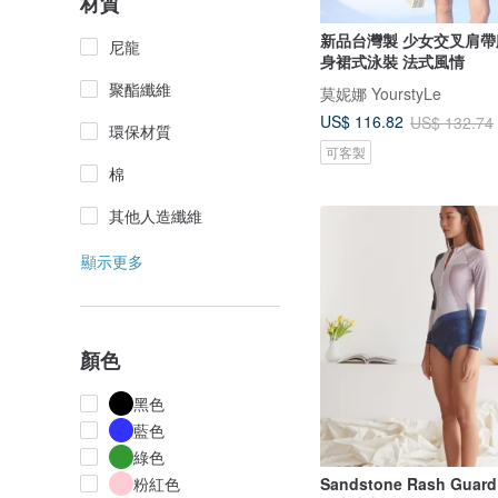
材質
新品台灣製 少女交叉肩帶
尼龍
身裙式泳裝 法式風情
聚酯纖維
莫妮娜 YourstyLe
US$ 116.82
US$ 132.74
環保材質
可客製
棉
其他人造纖維
顯示更多
顏色
黑色
藍色
綠色
粉紅色
Sandstone Rash Gua