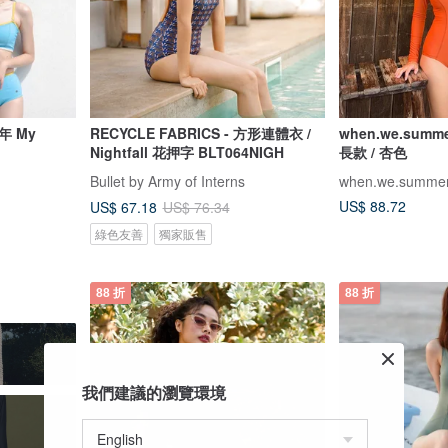
年 My
RECYCLE FABRICS - 方形連體衣 /
when.we.summ
Nightfall 花押字 BLT064NIGH
長款 / 杏色
Bullet by Army of Interns
when.we.summe
US$ 88.72
US$ 67.18
US$ 76.34
綠色友善
獨家販售
88 折
88 折
我們建議的瀏覽環境