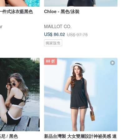
袖一件式泳衣藍黑色
Chloe - 黑色/泳裝
ar
MAILLOT CO.
US$ 86.02
US$ 97.75
獨家販售
88 折
 / 黑色
新品台灣製 大女雙層設計神祕美感 連