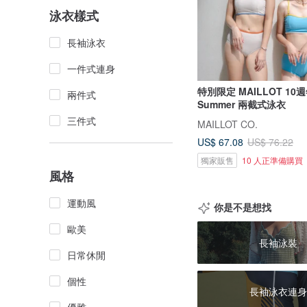
泳衣樣式
長袖泳衣
一件式連身
特別限定 MAILLOT 10週
兩件式
Summer 兩截式泳衣
三件式
MAILLOT CO.
US$ 67.08
US$ 76.22
獨家販售
10 人正準備購買
風格
運動風
你是不是想找
歐美
長袖泳裝
日常休閒
個性
長袖泳衣連身