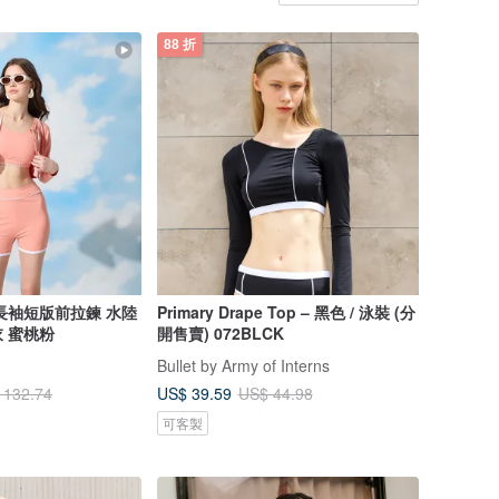
88 折
長袖短版前拉鍊 水陸
Primary Drape Top – 黑色 / 泳裝 (分
 蜜桃粉
開售賣) 072BLCK
Bullet by Army of Interns
US$ 39.59
 132.74
US$ 44.98
可客製