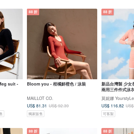
88 折
88 折
 suit -
Bloom you - 柑橘鮮橙色 / 泳裝
新品台灣製 少女
兩用三件件式泳衣
MAILLOT CO.
莫妮娜 YourstyLe
US$ 81.31
US$ 116.82
US$ 92.39
US$
售
獨家販售
可客製
88 折
88 折