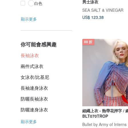
男士泳衣
白色
SEA SALT & VINEGAR
US$ 123.38
顯示更多
88 折
你可能會感興趣
長袖泳衣
兩件式泳衣
女泳衣/比基尼
長袖連身泳衣
防曬長袖泳衣
防曬連身泳衣
細繩上衣 - 熱帶花押字 /
BLT070TROP
顯示更多
Bullet by Army of Interns