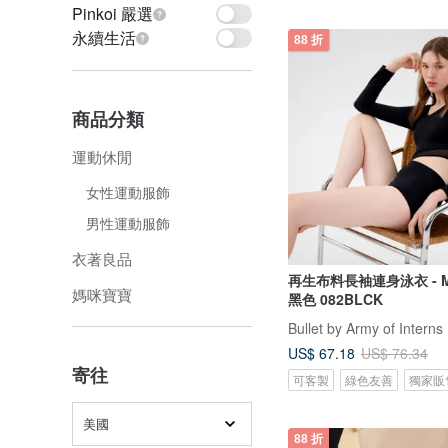
Pinkoi 嚴選
永續生活
88 折
商品分類
運動休閒
女性運動服飾
男性運動服飾
衣著良品
再生布料長袖連身泳衣 - Meg
媽咪寶寶
黑色 082BLCK
Bullet by Army of Interns
US$ 67.18
US$ 76.34
寄往
可客製
綠色友善
獨家販
美國
88 折