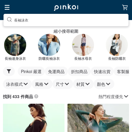
長袖泳衣
縮小搜尋範圍
長袖連身泳衣
防曬長袖泳衣
長袖水母衣
長袖防曬衣
Pinkoi 嚴選
免運商品
折扣商品
快速出貨
客製服
泳衣樣式
風格
尺寸
材質
顏色
熱門程度優先
找到 433 件商品