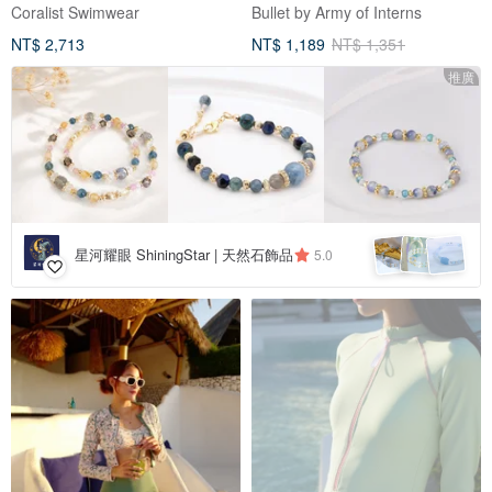
Coralist Swimwear
Bullet by Army of Interns
NT$ 2,713
NT$ 1,189
NT$ 1,351
推廣
星河耀眼 ShiningStar | 天然石飾品
5.0