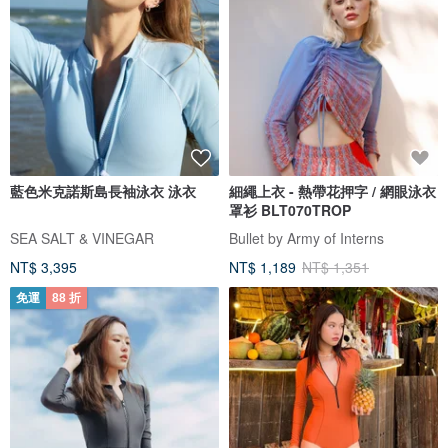
藍色米克諾斯島長袖泳衣 泳衣
細繩上衣 - 熱帶花押字 / 網眼泳衣
罩衫 BLT070TROP
SEA SALT & VINEGAR
Bullet by Army of Interns
NT$ 3,395
NT$ 1,189
NT$ 1,351
免運
88 折