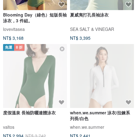
Blooming Day（綠色）短版長袖
夏威夷打孔長袖泳衣
泳衣，3 件組。
lovevitasea
SEA SALT & VINEGAR
NT$ 3,168
NT$ 3,395
免運
8 折
度假溫泉 長袖防曬連體泳衣
when.we.summer 泳衣/拉鍊系
列長/白色
valtos
when.we.summer
NT$ 2,994
NT$ 3,742
NT$ 2,441