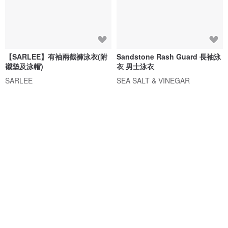
【SARLEE】有袖兩截褲泳衣(附
Sandstone Rash Guard 長袖泳
襯墊及泳帽)
衣 男士泳衣
SARLEE
SEA SALT & VINEGAR
NT$ 1,490
NT$ 3,395
6 人正準備購買
88 折
免運
88 折