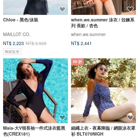
Chloe - 黑色/泳裝
when.we.summer 泳衣 / 拉鍊系
列 長款 / 杏色
MAILLOT CO.
when.we.summer
NT$ 2,223
NT$ 2,526
NT$ 2,441
獨家販售
88 折
Maia-大V領長袖一件式泳衣藍黑
細繩上衣 - 夜幕降臨 / 網眼泳衣罩
色(CREX181)
衫 BLT070NIGH