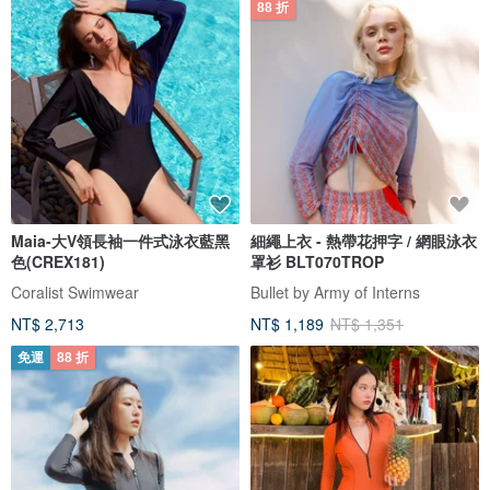
88 折
Maia-大V領長袖一件式泳衣藍黑
細繩上衣 - 熱帶花押字 / 網眼泳衣
色(CREX181)
罩衫 BLT070TROP
Coralist Swimwear
Bullet by Army of Interns
NT$ 2,713
NT$ 1,189
NT$ 1,351
免運
88 折