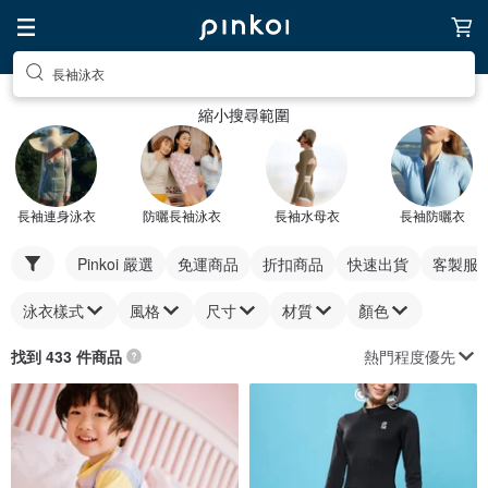
長袖泳衣
縮小搜尋範圍
長袖連身泳衣
防曬長袖泳衣
長袖水母衣
長袖防曬衣
Pinkoi 嚴選
免運商品
折扣商品
快速出貨
客製服
泳衣樣式
風格
尺寸
材質
顏色
熱門程度優先
找到 433 件商品