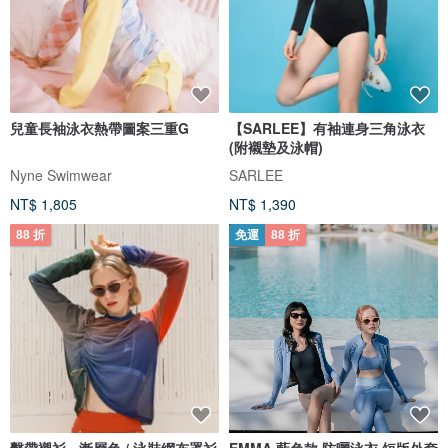
兒童長袖泳衣熱帶圖案三重G
【SARLEE】有袖連身三角泳衣
(附襯墊及泳帽)
Nyne Swimwear
SARLEE
NT$ 1,805
NT$ 1,390
88 折
免運
88 折
繫帶襯衫 - 漸層色 / 泳裝網布罩衫
EMMA 藍色款 防曬泳衣 短版外套