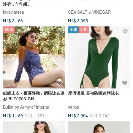
泳衣，3 件組。
lovevitasea
SEA SALT & VINEGAR
NT$ 3,168
NT$ 3,395
88 折
免運
8 折
細繩上衣 - 夜幕降臨 / 網眼泳衣罩
度假溫泉 長袖防曬連體泳衣
衫 BLT070NIGH
Bullet by Army of Interns
valtos
NT$ 1,189
NT$ 1,351
NT$ 2,994
NT$ 3,742