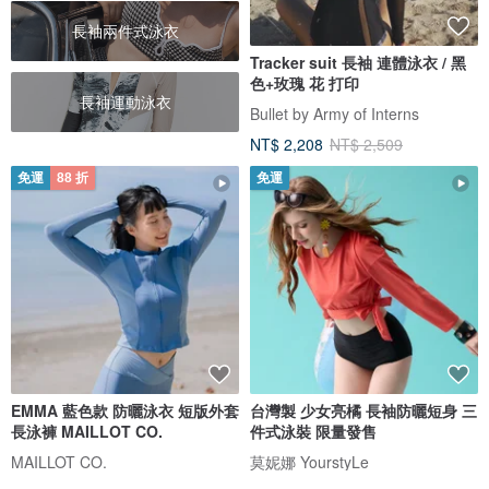
長袖兩件式泳衣
Tracker suit 長袖 連體泳衣 / 黑
色+玫瑰 花 打印
長袖運動泳衣
Bullet by Army of Interns
NT$ 2,208
NT$ 2,509
免運
88 折
免運
EMMA 藍色款 防曬泳衣 短版外套
台灣製 少女亮橘 長袖防曬短身 三
長泳褲 MAILLOT CO.
件式泳裝 限量發售
MAILLOT CO.
莫妮娜 YourstyLe