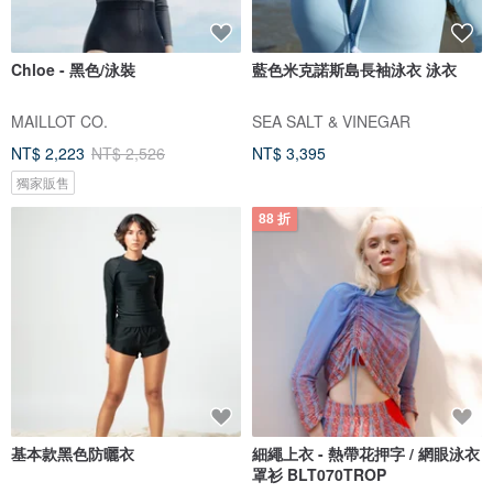
Chloe - 黑色/泳裝
藍色米克諾斯島長袖泳衣 泳衣
MAILLOT CO.
SEA SALT & VINEGAR
NT$ 2,223
NT$ 2,526
NT$ 3,395
獨家販售
88 折
基本款黑色防曬衣
細繩上衣 - 熱帶花押字 / 網眼泳衣
罩衫 BLT070TROP