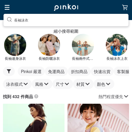
長袖泳衣
縮小搜尋範圍
長袖連身泳衣
長袖防曬泳衣
長袖兩件式泳衣
長袖泳衣上衣
Pinkoi 嚴選
免運商品
折扣商品
快速出貨
客製服
泳衣樣式
風格
尺寸
材質
顏色
熱門程度優先
找到 432 件商品