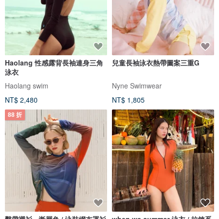
Haolang 性感露背長袖連身三角
兒童長袖泳衣熱帶圖案三重G
泳衣
Haolang swim
Nyne Swimwear
NT$ 2,480
NT$ 1,805
88 折
繫帶襯衫 - 漸層色 / 泳裝網布罩衫
when.we.summer 泳衣 / 拉鍊系