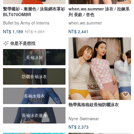
繫帶襯衫 - 漸層色 / 泳裝網布罩衫
when.we.summer 泳衣 / 拉鍊系
BLT070OMBR
列 長款 / 杏色
Bullet by Army of Interns
when.we.summer
NT$ 1,189
NT$ 1,351
NT$ 2,441
你是不是想找
長袖泳裝
防曬長袖泳衣
長袖水母衣
熱帶風格格紋長袖防曬泳衣
長袖泳衣連身
Nyne Swimwear
NT$ 2,373