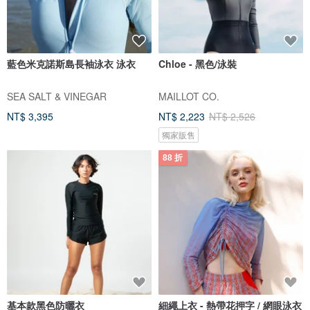
藍色米克諾斯島長袖泳衣 泳衣
Chloe - 黑色/泳裝
SEA SALT & VINEGAR
MAILLOT CO.
NT$ 3,395
NT$ 2,223
NT$ 2,526
獨家販售
88 折
基本款黑色防曬衣
細繩上衣 - 熱帶花押字 / 網眼泳衣