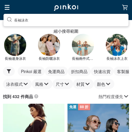
長袖泳衣
縮小搜尋範圍
長袖連身泳衣
長袖防曬泳衣
長袖兩件式泳衣
長袖泳衣上衣
Pinkoi 嚴選
免運商品
折扣商品
快速出貨
客製服
泳衣樣式
風格
尺寸
材質
顏色
熱門程度優先
找到 432 件商品
免運
88 折