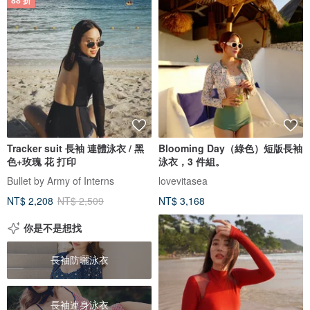
88 折
Tracker suit 長袖 連體泳衣 / 黑
Blooming Day（綠色）短版長袖
色+玫瑰 花 打印
泳衣，3 件組。
Bullet by Army of Interns
lovevitasea
NT$ 2,208
NT$ 2,509
NT$ 3,168
你是不是想找
長袖防曬泳衣
長袖連身泳衣