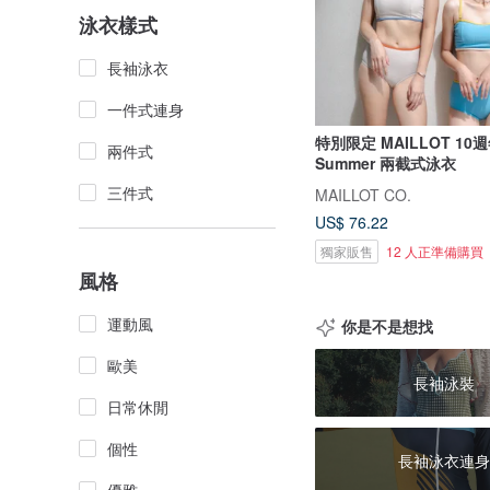
泳衣樣式
長袖泳衣
一件式連身
特別限定 MAILLOT 10週
兩件式
Summer 兩截式泳衣
三件式
MAILLOT CO.
US$ 76.22
獨家販售
12 人正準備購買
風格
運動風
你是不是想找
歐美
長袖泳裝
日常休閒
個性
長袖泳衣連身