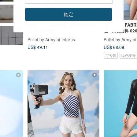
確定
細繩上衣 - 夜幕降臨 / 網眼泳衣罩衫
RECYCLE FABRICS 
BLT070NIGH
色 / 回收面料 02
Bullet by Army of Interns
Bullet by Army of
US$ 49.11
US$ 68.09
可客製
綠色友善