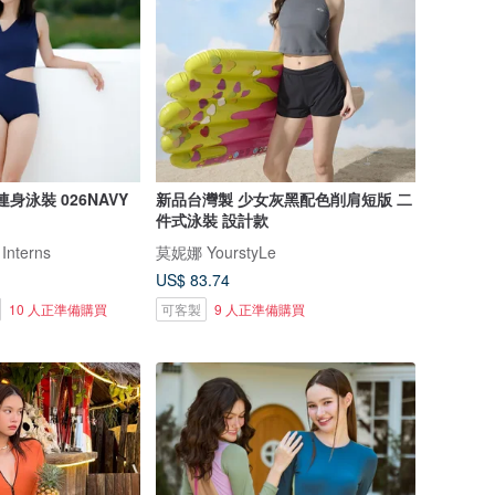
藍連身泳裝 026NAVY
新品台灣製 少女灰黑配色削肩短版 二
件式泳裝 設計款
 Interns
莫妮娜 YourstyLe
US$ 83.74
10 人正準備購買
可客製
9 人正準備購買