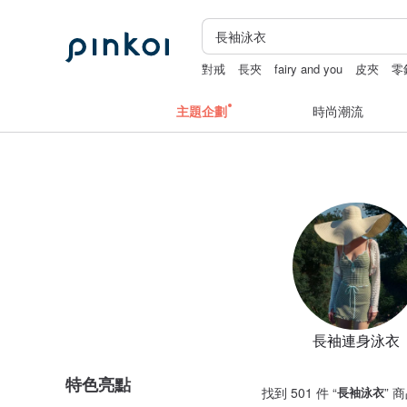
對戒
長夾
fairy and you
皮夾
零
主題企劃
時尚潮流
長袖連身泳衣
特色亮點
找到 501 件 “
長袖泳衣
” 