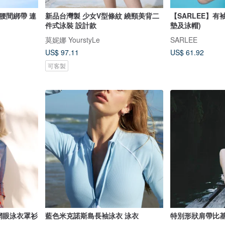
腰間綁帶 連
新品台灣製 少女V型條紋 繞頸美背二
【SARLEE】有
件式泳裝 設計款
墊及泳帽)
莫妮娜 YourstyLe
SARLEE
US$ 97.11
US$ 61.92
可客製
 網眼泳衣罩衫
藍色米克諾斯島長袖泳衣 泳衣
特別形狀肩帶比基尼