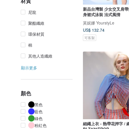
材質
新品台灣製 少女交叉肩帶
尼龍
身裙式泳裝 法式風情
莫妮娜 YourstyLe
聚酯纖維
US$ 132.74
環保材質
可客製
棉
其他人造纖維
顯示更多
顏色
黑色
藍色
綠色
細繩上衣 - 熱帶花押字 /
粉紅色