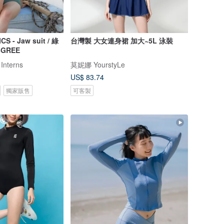
- Jaw suit / 綠
台灣製 大女連身裙 加大~5L 泳裝
6GREE
 Interns
莫妮娜 YourstyLe
US$ 83.74
獨家販售
可客製