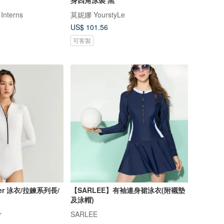
身四角泳裝 黑
 Interns
莫妮娜 YourstyLe
US$ 101.56
可客製
mer 泳衣/拉鍊系列長/
【SARLEE】有袖連身裙泳衣(附襯墊
及泳帽)
r
SARLEE