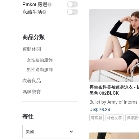
Pinkoi 嚴選
永續生活
商品分類
運動休閒
女性運動服飾
男性運動服飾
衣著良品
再生布料長袖連身泳衣 - Meg
媽咪寶寶
黑色 082BLCK
Bullet by Army of Interns
US$ 76.34
寄往
可客製
綠色友善
獨家販
美國