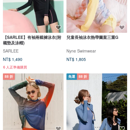
【SARLEE】有袖兩截褲泳衣(附
兒童長袖泳衣熱帶圖案三重G
襯墊及泳帽)
SARLEE
Nyne Swimwear
NT$ 1,490
NT$ 1,805
6 人正準備購買
88 折
免運
88 折