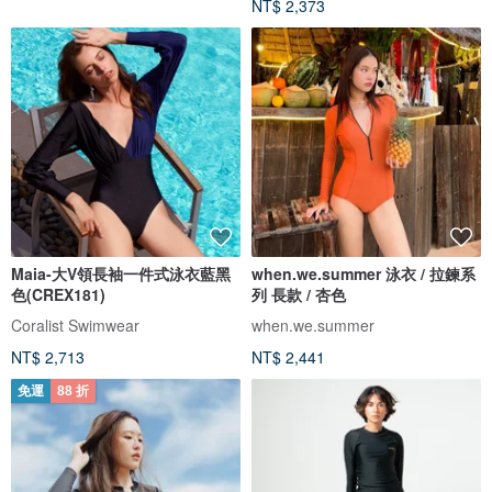
NT$ 2,373
Maia-大V領長袖一件式泳衣藍黑
when.we.summer 泳衣 / 拉鍊系
色(CREX181)
列 長款 / 杏色
Coralist Swimwear
when.we.summer
NT$ 2,713
NT$ 2,441
免運
88 折