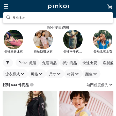
長袖泳衣
縮小搜尋範圍
長袖連身泳衣
長袖防曬泳衣
長袖兩件式泳衣
長袖泳衣上衣
Pinkoi 嚴選
免運商品
折扣商品
快速出貨
客製服
泳衣樣式
風格
尺寸
材質
顏色
熱門程度優先
找到 433 件商品