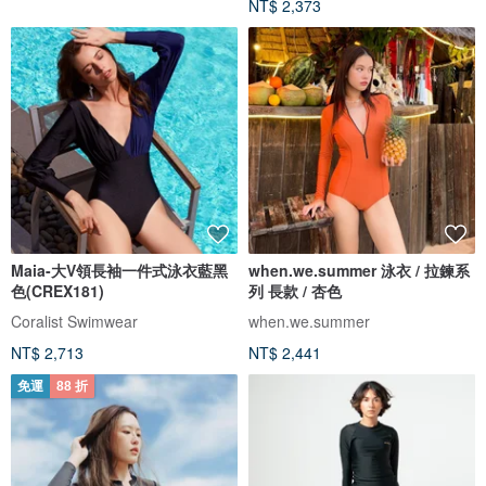
NT$ 2,373
Maia-大V領長袖一件式泳衣藍黑
when.we.summer 泳衣 / 拉鍊系
色(CREX181)
列 長款 / 杏色
Coralist Swimwear
when.we.summer
NT$ 2,713
NT$ 2,441
免運
88 折