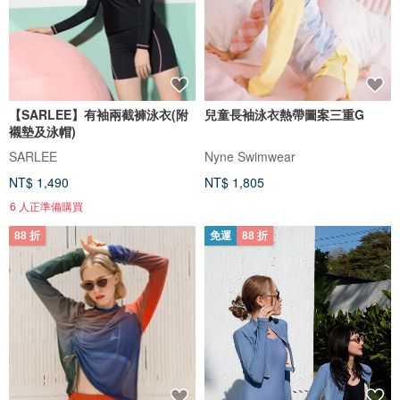
【SARLEE】有袖兩截褲泳衣(附
兒童長袖泳衣熱帶圖案三重G
襯墊及泳帽)
SARLEE
Nyne Swimwear
NT$ 1,490
NT$ 1,805
6 人正準備購買
88 折
免運
88 折