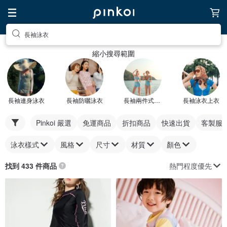
長袖泳衣
縮小搜尋範圍
長袖連身泳衣
長袖防曬泳衣
長袖兩件式泳衣
長袖泳衣上衣
Pinkoi 嚴選
免運商品
折扣商品
快速出貨
客製服
泳衣樣式
風格
尺寸
材質
顏色
熱門程度優先
找到 433 件商品