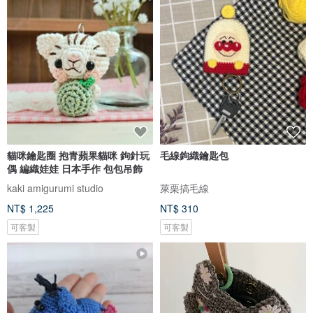
貓咪鑰匙圈 抱青蘋果貓咪 鉤針玩
毛線鉤織鑰匙包
偶 編織娃娃 日本手作 包包吊飾
kaki amigurumi studio
萊栗搞毛線
NT$ 1,225
NT$ 310
可客製
可客製