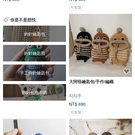
可客製
你是不是想找
鉤針鑰匙包
鉤針鑰匙圈
手工鉤針鑰匙包
大阿怪鑰匙包/手作/編織
鉤針包包吊飾
勾勾手
NT$ 690
可客製