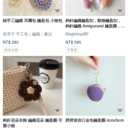
純手工編織 耳機包 鑰匙包 小物包
鉤針編織鑰匙扣，動物鑰匙扣，
鉤針編織 Amigurumi 鑰匙圈，狐
狸鑰匙圈
皂亭子 手工皂｜編織｜書法
MagictoysBY
NT$ 280
NT$ 595
綠色友善
可客製
鉤針花朵吊飾 編織花朵 鑰匙圈 可
胖胖迷你口金包鑰匙圈 4cm/5cm
愛小物