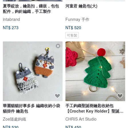
夏季綻放，鑰匙扣，鑲嵌，包包
河童君 鑰匙包(大)
配件，鉤針編織，手工製作
intabrand
Funmay 手作
NT$ 273
NT$ 520
可客製
華麗貓貓好事多多 編織收納小袋
手工鉤織聖誕樹鑰匙收納包
貓掛件 鑰匙包
【Crochet Key Holder】聖誕限
定
Zoe隨處鉤織
CHRIS Art Studio
NT$ 530
NT$ 450