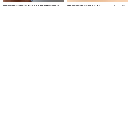
可愛青蛙藍色鉤針鑰匙圈手工鑰
嬰兒麻糬裝扮的 Hangyodon 包
匙包
飾鑰匙扣 鉤針手工藝品為您的包
包
KnittingCity
LITTLE ME
NT$ 1,040
NT$ 398
可客製
鉤針鑰匙扣漢堡包、鉤針汽車配
豬鑰匙扣，鉤針娃娃手工禮物
件、可愛包飾、迷你食品
Toysbynusi
naradolly