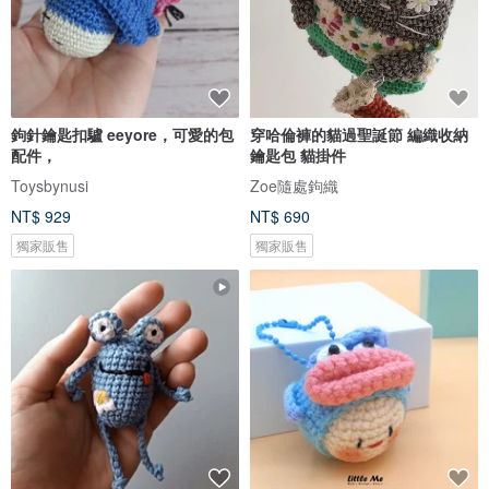
鉤針鑰匙扣驢 eeyore，可愛的包
穿哈倫褲的貓過聖誕節 編織收納
配件，
鑰匙包 貓掛件
Toysbynusi
Zoe隨處鉤織
NT$ 929
NT$ 690
獨家販售
獨家販售