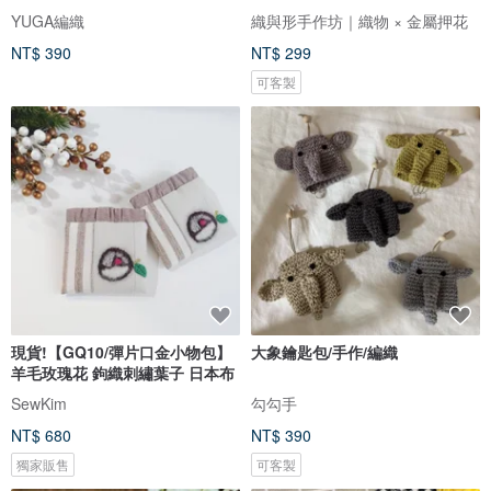
YUGA編織
織與形手作坊｜織物 × 金屬押花
NT$ 390
NT$ 299
可客製
現貨!【GQ10/彈片口金小物包】
大象鑰匙包/手作/編織
羊毛玫瑰花 鉤織刺繡葉子 日本布
SewKim
勾勾手
NT$ 680
NT$ 390
獨家販售
可客製