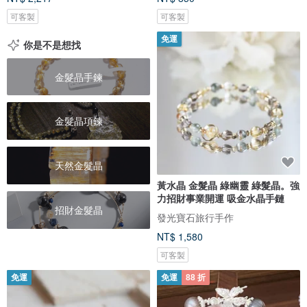
可客製
可客製
免運
你是不是想找
金髮晶手鍊
金髮晶項鍊
天然金髮晶
黃水晶 金髮晶 綠幽靈 綠髮晶。強
力招財事業開運 吸金水晶手鏈
招財金髮晶
發光寶石旅行手作
NT$ 1,580
可客製
免運
免運
88 折