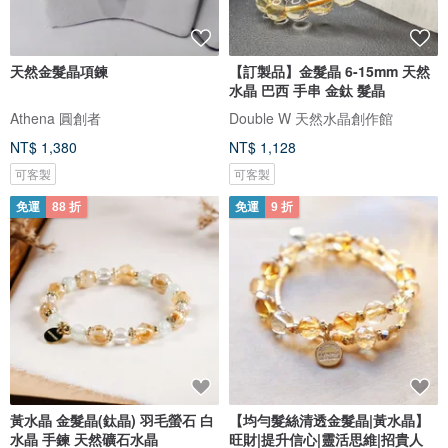
天然金髮晶項鍊
【訂製品】金髮晶 6-15mm 天然
水晶 巴西 手串 金鈦 髮晶
Athena 圓創者
Double W 天然水晶創作館
NT$ 1,380
NT$ 1,128
可客製
可客製
免運
88 折
免運
9 折
黃水晶 金髮晶(鈦晶) 羽毛螢石 白
【均勻髮絲清透金髮晶|黃水晶】
水晶 手鍊 天然礦石水晶
旺財|提升信心|靈活思維|招貴人