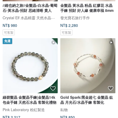
//維也納之旅//金髮晶-白水晶-葡萄
金髮晶 黃水晶 粉晶 紅膠花 水晶
石-黃水晶-招財 思緒清晰 貴人
手鍊 招財 好人緣 健康幸福 8mm
Crystal Elf 水晶精靈 天然水晶手作飾品
發光寶石旅行手作
NT$ 980
NT$ 2,280
可客製
可客製
免運
綠碧髮晶 金髮晶手鍊|金髮晶14k
Gold Spark/黑金超七 金髮晶 鈦
包金手鏈 天然石水晶 客製化禮物
晶 月光石/水晶手鍊 客製化
Pink Laboratory 粉紅製造
耘物
NT$ 2,217
NT$ 850