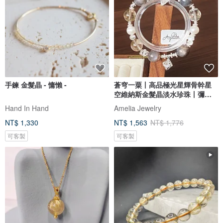
手鍊 金髮晶 - 慵懶 -
蒼穹一粟丨高品極光星輝骨幹星
空維納斯金髮晶淡水珍珠丨彌雅
原創
Hand In Hand
Amelia Jewelry
NT$ 1,330
NT$ 1,563
NT$ 1,776
可客製
可客製