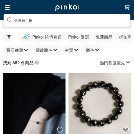
金運石手鍊
Pinkoi 跨境直送
Pinkoi 嚴選
免運商品
折扣商
寶石種類
電鍍顏色
材質
顏色
熱門程度優先
找到 652 件商品