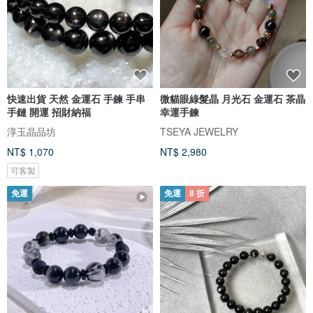
快速出貨 天然 金運石 手鍊 手串
微貓眼綠髮晶 月光石 金運石 茶晶
手鏈 開運 招財納福
幸運手鍊
淳玉晶品坊
TSEYA JEWELRY
NT$ 1,070
NT$ 2,980
可客製
免運
免運
8 折