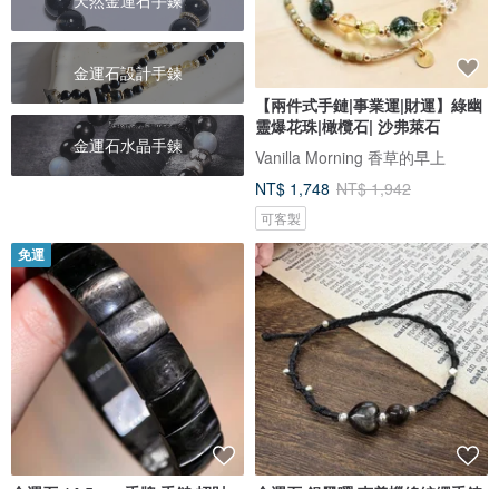
天然金運石手鍊
金運石設計手鍊
【兩件式手鏈|事業運|財運】綠幽
靈爆花珠|橄欖石| 沙弗萊石
金運石水晶手鍊
Vanilla Morning 香草的早上
NT$ 1,748
NT$ 1,942
可客製
免運
金運石 14.5mm 手牌 手鏈 招財
金運石 銀黑曜 南美蠟線編繩手鍊