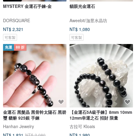
MYSTERY 金運石手鍊-金
貓眼光金運石
DORSQUARE
Aweebit/泇昱水晶坊
NT$ 2,321
NT$ 1,080
可客製
可客製
免運
88 折
金運石 黑髮晶 黑骨幹太陽石 黑碧
【金運石5A級手鍊】8mm 10mm
璽 貔貅 925銀 手鍊
12mm幸運之石 招財 限量
Hanhan Jewelry
古拉可 Kloais
NT$ 1,831
NT$ 2,080
NT$ 1,980