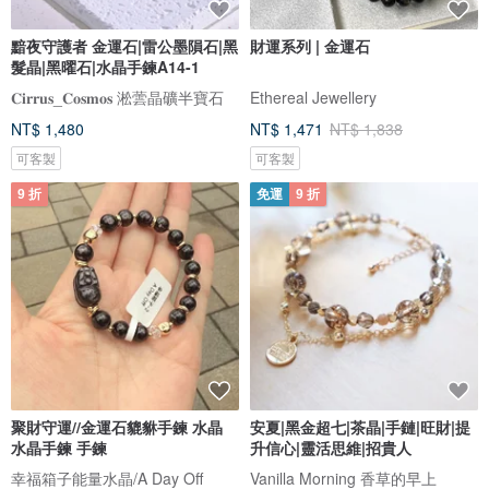
黯夜守護者 金運石|雷公墨隕石|黑
財運系列 | 金運石
髮晶|黑曜石|水晶手鍊A14-1
𝐂𝐢𝐫𝐫𝐮𝐬_𝐂𝐨𝐬𝐦𝐨𝐬 淞蕓晶礦半寶石
Ethereal Jewellery
NT$ 1,480
NT$ 1,471
NT$ 1,838
可客製
可客製
9 折
免運
9 折
聚財守運//金運石貔貅手鍊 水晶
安夏|黑金超七|茶晶|手鏈|旺財|提
水晶手鍊 手鍊
升信心|靈活思維|招貴人
幸福箱子能量水晶/A Day Off
Vanilla Morning 香草的早上