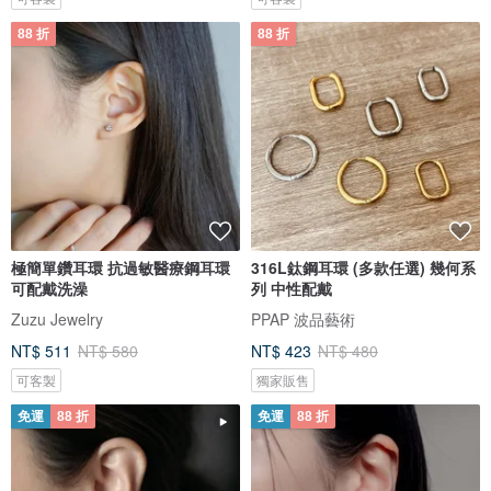
88 折
88 折
極簡單鑽耳環 抗過敏醫療鋼耳環
316L鈦鋼耳環 (多款任選) 幾何系
可配戴洗澡
列 中性配戴
Zuzu Jewelry
PPAP 波品藝術
NT$ 511
NT$ 580
NT$ 423
NT$ 480
可客製
獨家販售
免運
88 折
免運
88 折