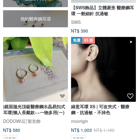
【SWS飾品】立體菱形 醫療鋼耳
環 一般細針 抗過敏
簡約醫療鋼耳環
SWS
NT$ 390
免運
85 折
|鏡面拋光頂級醫療鋼水晶易扣式
綠意耳環 XS | 可改夾式・醫療
耳環|懶人長戴款~~一物多用(一)
鋼・抗過敏・不掉色
DODOWU訂製首飾
moorigin
NT$ 580
NT$ 1,003
NT$ 1,180
可客製
可客製