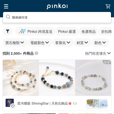
醫療鋼耳環
Pinkoi 跨境直送
Pinkoi 嚴選
免運商品
折扣商
寶石種類
電鍍顏色
客製化
材質
顏色
熱門程度優先
找到 2,000+ 件商品
推廣
星河耀眼 ShiningStar | 天然石飾品
5.0