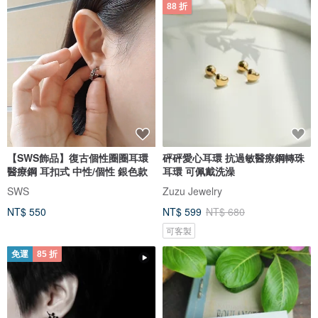
88 折
【SWS飾品】復古個性圈圈耳環
砰砰愛心耳環 抗過敏醫療鋼轉珠
醫療鋼 耳扣式 中性/個性 銀色款
耳環 可佩戴洗澡
SWS
Zuzu Jewelry
NT$ 550
NT$ 599
NT$ 680
可客製
免運
85 折