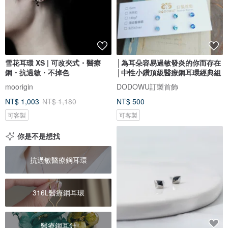
雪花耳環 XS | 可改夾式・醫療
│為耳朵容易過敏發炎的你而存在
鋼・抗過敏・不掉色
│中性小鑽頂級醫療鋼耳環經典組
moorigin
DODOWU訂製首飾
NT$ 1,003
NT$ 1,180
NT$ 500
可客製
可客製
你是不是想找
抗過敏醫療鋼耳環
316L醫療鋼耳環
醫療鋼耳針