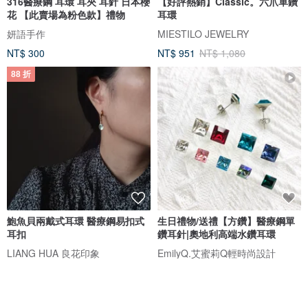
316醫療鋼 耳環 耳夾 耳針 日本櫻
【好評熱銷】Classic。六爪單鑽
花 【此賣場為粉色款】禮物
耳環
妍語手作
MIESTILO JEWELRY
NT$ 300
NT$ 951
NT$ 1,080
88 折
鮑魚貝兩戴式耳環 醫療鋼易扣式
生日禮物/送禮【方鑽】醫療鋼單
耳扣
鑽耳針|奧地利高端水鑽耳環
LIANG HUA 良花印象
EmilyQ.艾蜜莉Q輕時尚設計
NT$ 511
NT$ 580
NT$ 350
免運