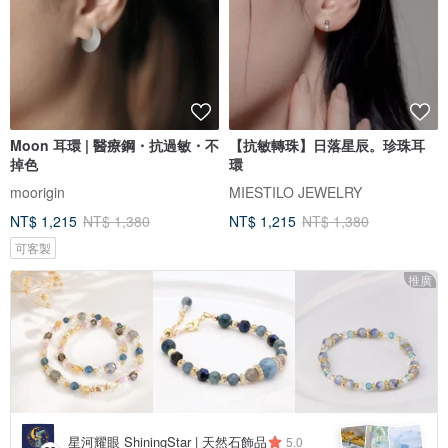
Moon 耳環 | 醫療鋼・抗過敏・不
【抗敏轉珠】日落星辰。珍珠耳
掉色
環
moorigin
MIESTILO JEWELRY
NT$ 1,215
NT$ 1,380
NT$ 1,215
NT$ 1,380
可客製
推廣
星河耀眼 ShiningStar | 天然石飾品
5.0