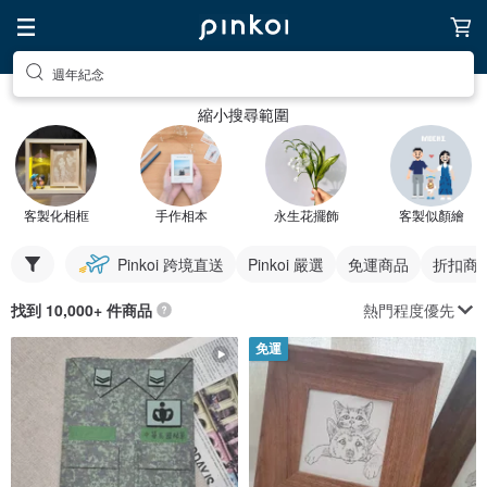
週年紀念
縮小搜尋範圍
客製化相框
手作相本
永生花擺飾
客製似顏繪
Pinkoi 跨境直送
Pinkoi 嚴選
免運商品
折扣商
熱門程度優先
找到 10,000+ 件商品
免運