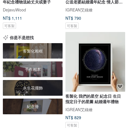
年紀念禮物送給丈夫或妻子
公送老婆結婚週年紀念 情人節禮
盒
DejavuWood
IGREAN艾綠繪
NT$ 1,111
NT$ 790
可客製
可客製
你是不是想找
客製化相框
手作相本
永生花擺飾
客製化 我們的星空 紀念日 生日
指定日子的星圖 結婚週年禮物
紀念冊
IGREAN艾綠繪
NT$ 829
可客製