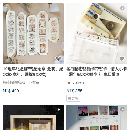
10週年紀念膠帶(紀念章-最初、紀
客制秘密話語卡带贺卡 | 情人小卡
念章-虎年、圓標紀念款)
| 週年紀念求婚小卡 |生日驚喜
梅刺插畫設計工作室
rehyphen
NT$ 400
NT$ 855
可客製