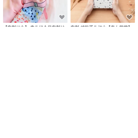
【客製絲巾】 畫作紀念日客製絲
客製 精裝手作相本【青白落花】
巾及絲巾扣禮物| 週年紀念禮物
相片書/週年紀念/生日禮物
StephyDesignHK
hibi - 為回憶打造專屬的家
NT$ 2,155
NT$ 1,199
可客製
可客製
客製化禮物2026 2027年曆月曆
結婚紀念日 客制化禮物 週年紀念