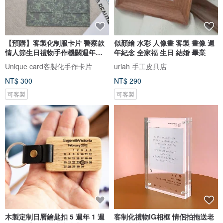
【預購】客製化制服卡片 警察款
似顏繪 水彩 人像畫 客製 畫像 週
情人節生日禮物手作機關週年紀
年紀念 全家福 生日 結婚 畢業
念
Unique card客製化手作卡片
uriah 手工皮具店
NT$ 300
NT$ 290
可客製
可客製
木製定制日曆鑰匙扣 5 週年 1 週
客制化禮物IG相框 情侶拍拖送老