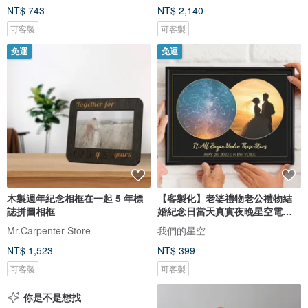
NT$ 743
NT$ 2,140
可客製
可客製
免運
免運
木製週年紀念相框在一起 5 年標
【客製化】老婆禮物老公禮物結
誌拼圖相框
婚紀念日當天真實夜晚星空電子
圖檔
Mr.Carpenter Store
我們的星空
NT$ 1,523
NT$ 399
可客製
可客製
你是不是想找