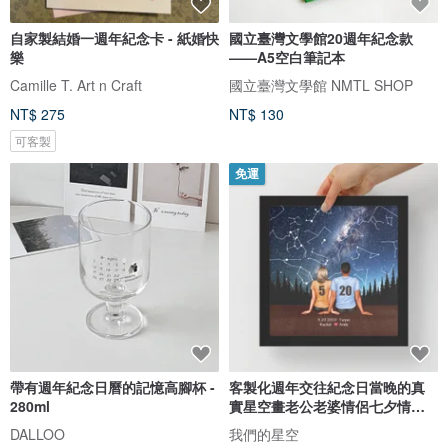
自家製結婚一週年紀念卡 - 紙婚快
國立臺灣文學館20週年紀念款
樂
——A5空白筆記本
Camille T. Art n Craft
國立臺灣文學館 NMTL SHOP
NT$ 275
NT$ 130
可客製
免運
帶有週年紀念日曆的記憶高腳杯 -
客製化週年交往紀念日當晚的真
280ml
實星空畫老公老婆情侶七夕情人
節禮
DALLOO
我們的星空