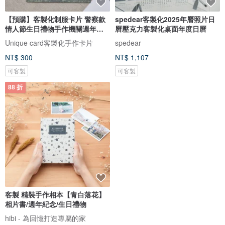
【預購】客製化制服卡片 警察款
spedear客製化2025年曆照片日
情人節生日禮物手作機關週年紀
曆壓克力客製化桌面年度日曆
念
Unique card客製化手作卡片
spedear
NT$ 300
NT$ 1,107
可客製
可客製
88 折
客製 精裝手作相本【青白落花】
客制卡带贺卡 | 情人小卡 | 生日小
相片書/週年紀念/生日禮物
卡 |週年紀念 |男友女友驚喜禮
hibi - 為回憶打造專屬的家
rehyphen