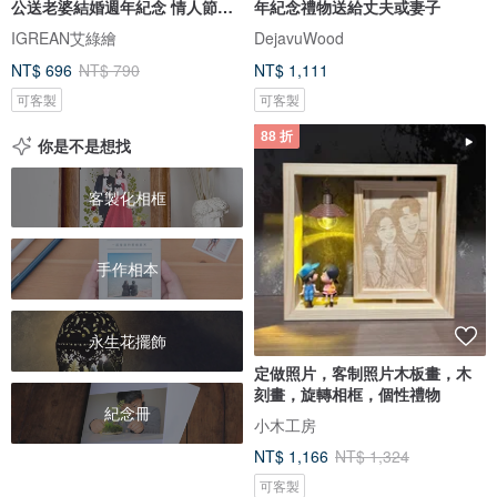
公送老婆結婚週年紀念 情人節禮
年紀念禮物送給丈夫或妻子
盒
IGREAN艾綠繪
DejavuWood
NT$ 696
NT$ 790
NT$ 1,111
可客製
可客製
88 折
你是不是想找
客製化相框
手作相本
永生花擺飾
定做照片，客制照片木板畫，木
刻畫，旋轉相框，個性禮物
紀念冊
小木工房
NT$ 1,166
NT$ 1,324
可客製