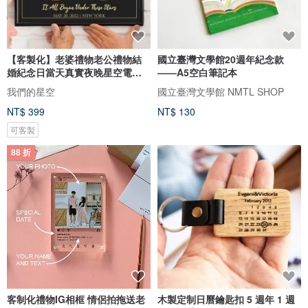
【客製化】老婆禮物老公禮物結
國立臺灣文學館20週年紀念款
婚紀念日當天真實夜晚星空電子
——A5空白筆記本
圖檔
我們的星空
國立臺灣文學館 NMTL SHOP
NT$ 399
NT$ 130
可客製
88 折
客制化禮物IG相框 情侶拍拖送老
木製定制日曆鑰匙扣 5 週年 1 週