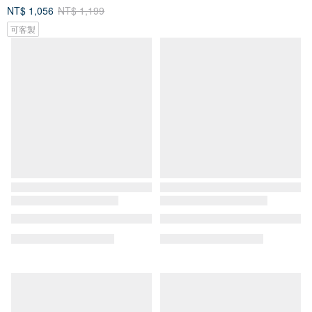
NT$ 1,056
NT$ 1,199
NT$ 855
可客製
可客製
婚禮木製相簿 (賓客簽名冊) | 1 週
客制秘密話語卡带贺卡 | 情人小卡
年 5 週年 50 週年紀念 | 手工相冊
| 週年紀念求婚小卡 |生日驚喜
DejavuWood
rehyphen
NT$ 1,820
NT$ 855
可客製
可客製
免運
你是不是想找