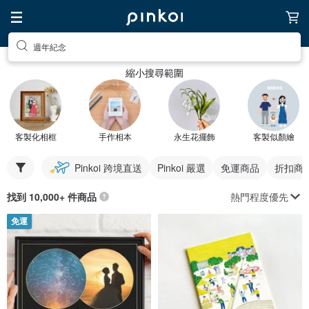
週年紀念
縮小搜尋範圍
客製化相框
手作相本
永生花擺飾
客製似顏繪
Pinkoi 跨境直送
Pinkoi 嚴選
免運商品
折扣商
熱門程度優先
找到 10,000+ 件商品
免運