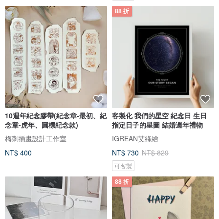
88 折
10週年紀念膠帶(紀念章-最初、紀
客製化 我們的星空 紀念日 生日
念章-虎年、圓標紀念款)
指定日子的星圖 結婚週年禮物
梅刺插畫設計工作室
IGREAN艾綠繪
NT$ 400
NT$ 730
NT$ 829
可客製
88 折