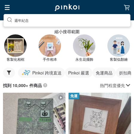
週年紀念
縮小搜尋範圍
客製化相框
手作相本
永生花擺飾
客製似顏繪
Pinkoi 跨境直送
Pinkoi 嚴選
免運商品
折扣商
熱門程度優先
找到 10,000+ 件商品
免運