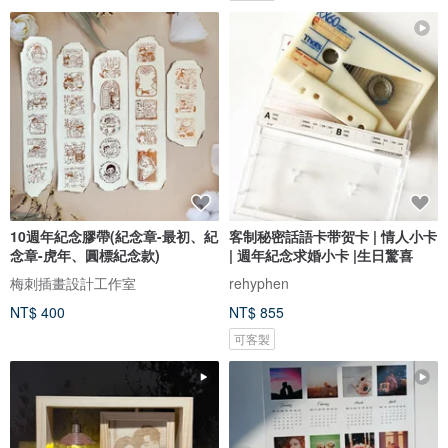
10週年紀念膠帶(紀念章-最初、紀
客制秘密話語卡带贺卡 | 情人小卡
念章-虎年、圓標紀念款)
| 週年紀念求婚小卡 |生日驚喜
梅刺插畫設計工作室
rehyphen
NT$ 400
NT$ 855
可客製