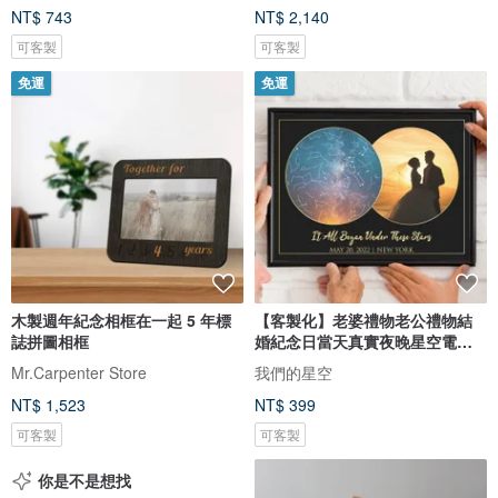
NT$ 743
NT$ 2,140
可客製
可客製
免運
免運
木製週年紀念相框在一起 5 年標
【客製化】老婆禮物老公禮物結
誌拼圖相框
婚紀念日當天真實夜晚星空電子
圖檔
Mr.Carpenter Store
我們的星空
NT$ 1,523
NT$ 399
可客製
可客製
你是不是想找