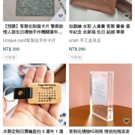
【預購】客製化制服卡片 警察款
似顏繪 水彩 人像畫 客製 畫像 週
情人節生日禮物手作機關週年紀
年紀念 全家福 生日 結婚 畢業
念
Unique card客製化手作卡片
uriah 手工皮具店
NT$ 300
NT$ 290
可客製
可客製
木製定制日曆鑰匙扣 5 週年 1 週
客制化禮物IG相框 情侶拍拖送老