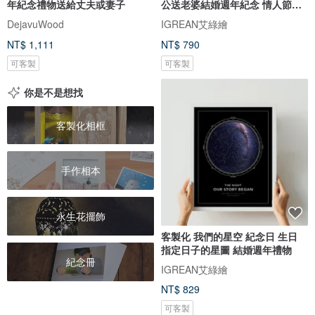
年紀念禮物送給丈夫或妻子
公送老婆結婚週年紀念 情人節禮
盒
DejavuWood
IGREAN艾綠繪
NT$ 1,111
NT$ 790
可客製
可客製
你是不是想找
客製化相框
手作相本
永生花擺飾
客製化 我們的星空 紀念日 生日
指定日子的星圖 結婚週年禮物
紀念冊
IGREAN艾綠繪
NT$ 829
可客製