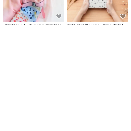
【客製絲巾】 畫作紀念日客製絲
客製 精裝手作相本【青白落花】
巾及絲巾扣禮物| 週年紀念禮物
相片書/週年紀念/生日禮物
StephyDesignHK
hibi - 為回憶打造專屬的家
NT$ 2,155
NT$ 1,199
可客製
可客製
客製化禮物2026 2027年曆月曆
結婚紀念日 客制化禮物 週年紀念