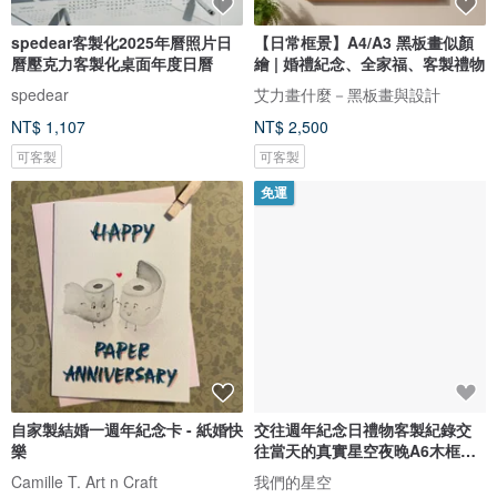
spedear客製化2025年曆照片日
【日常框景】A4/A3 黑板畫似顏
曆壓克力客製化桌面年度日曆
繪 | 婚禮紀念、全家福、客製禮物
spedear
艾力畫什麼－黑板畫與設計
NT$ 1,107
NT$ 2,500
可客製
可客製
免運
自家製結婚一週年紀念卡 - 紙婚快
交往週年紀念日禮物客製紀錄交
樂
往當天的真實星空夜晚A6木框含
腳架
Camille T. Art n Craft
我們的星空