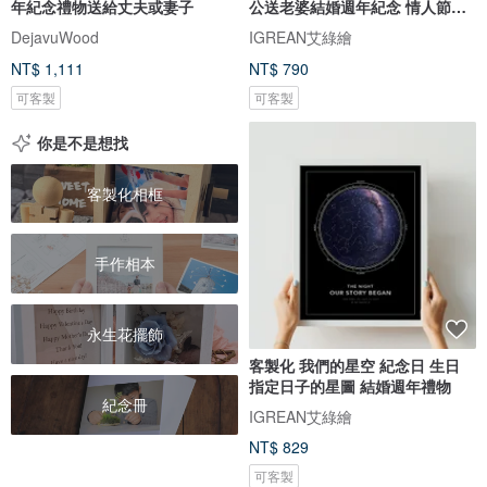
年紀念禮物送給丈夫或妻子
公送老婆結婚週年紀念 情人節禮
盒
DejavuWood
IGREAN艾綠繪
NT$ 1,111
NT$ 790
可客製
可客製
你是不是想找
客製化相框
手作相本
永生花擺飾
客製化 我們的星空 紀念日 生日
指定日子的星圖 結婚週年禮物
紀念冊
IGREAN艾綠繪
NT$ 829
可客製