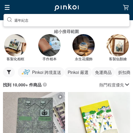
週年紀念
縮小搜尋範圍
客製化相框
手作相本
永生花擺飾
客製似顏繪
Pinkoi 跨境直送
Pinkoi 嚴選
免運商品
折扣商
熱門程度優先
找到 10,000+ 件商品