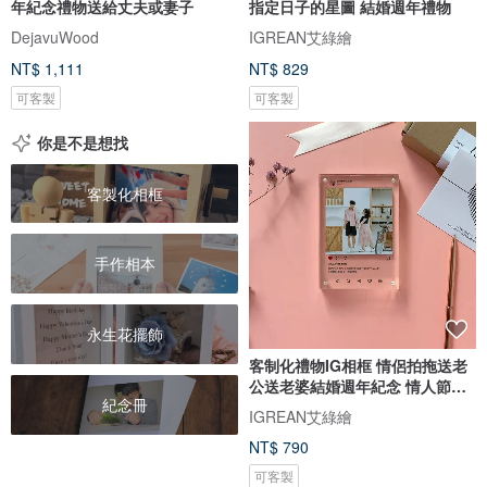
年紀念禮物送給丈夫或妻子
指定日子的星圖 結婚週年禮物
DejavuWood
IGREAN艾綠繪
NT$ 1,111
NT$ 829
可客製
可客製
你是不是想找
客製化相框
手作相本
永生花擺飾
客制化禮物IG相框 情侶拍拖送老
公送老婆結婚週年紀念 情人節禮
紀念冊
盒
IGREAN艾綠繪
NT$ 790
可客製