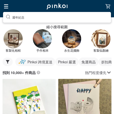
週年紀念
縮小搜尋範圍
客製化相框
手作相本
永生花擺飾
客製似顏繪
Pinkoi 跨境直送
Pinkoi 嚴選
免運商品
折扣商
熱門程度優先
找到 10,000+ 件商品