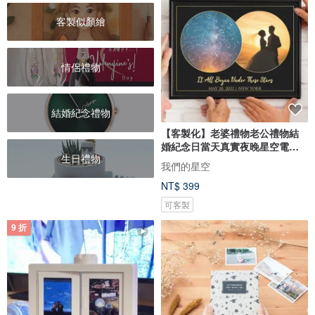
客製似顏繪
情侶禮物
結婚紀念禮物
【客製化】老婆禮物老公禮物結
婚紀念日當天真實夜晚星空電子
生日禮物
圖檔
我們的星空
NT$ 399
可客製
9 折