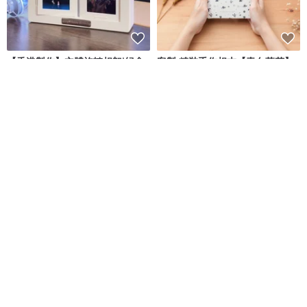
【香港製作】立體旋轉相架|紀念
客製 精裝手作相本【青白落花】
日禮物|520客製禮|週年禮物
相片書/週年紀念/生日禮物
VARTSS 藝思禮物
hibi - 為回憶打造專屬的家
NT$ 1,926
NT$ 2,132
NT$ 1,199
獨家販售
可客製
免運
砌憶積木人像公仔 經典像素風客
客制卡带贺卡 | 情人小卡 | 生日小