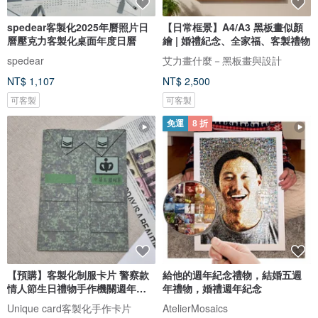
spedear客製化2025年曆照片日
【日常框景】A4/A3 黑板畫似顏
曆壓克力客製化桌面年度日曆
繪 | 婚禮紀念、全家福、客製禮物
spedear
艾力畫什麼－黑板畫與設計
NT$ 1,107
NT$ 2,500
可客製
可客製
免運
8 折
【預購】客製化制服卡片 警察款
給他的週年紀念禮物，結婚五週
情人節生日禮物手作機關週年紀
年禮物，婚禮週年紀念
念
Unique card客製化手作卡片
AtelierMosaics