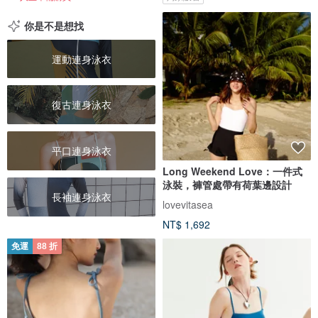
你是不是想找
運動連身泳衣
復古連身泳衣
平口連身泳衣
Long Weekend Love：一件式
泳裝，褲管處帶有荷葉邊設計
長袖連身泳衣
lovevitasea
NT$ 1,692
免運
88 折