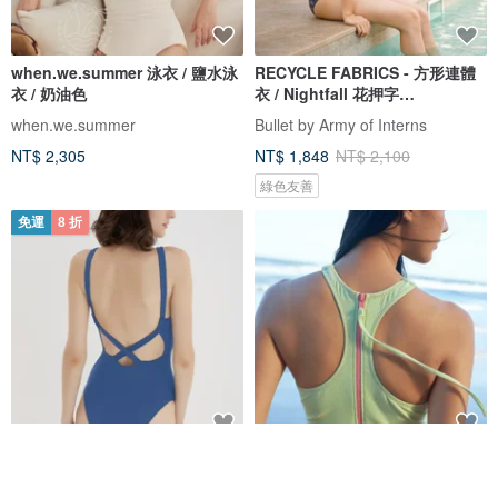
when.we.summer 泳衣 / 鹽水泳
RECYCLE FABRICS - 方形連體
衣 / 奶油色
衣 / Nightfall 花押字
BLT064NIGH
when.we.summer
Bullet by Army of Interns
NT$ 2,305
NT$ 1,848
NT$ 2,100
綠色友善
免運
8 折
法式極簡 連體衣 海邊度假泳衣 競
6 色 - 運動連身泳衣 - 日式泳衣
速沖浪游泳衣 多色