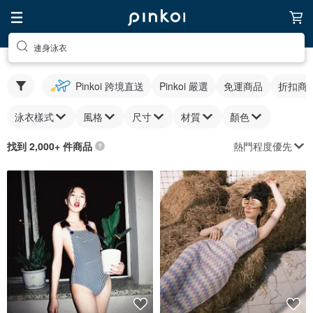
連身泳衣
Pinkoi 跨境直送
Pinkoi 嚴選
免運商品
折扣商
泳衣樣式
風格
尺寸
材質
顏色
熱門程度優先
找到 2,000+ 件商品