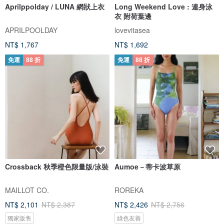
Aprilppolday / LUNA 網狀上衣
Long Weekend Love : 連身泳
衣 附荷葉邊
APRILPOOLDAY
lovevitasea
NT$ 1,767
NT$ 1,692
免運
88 折
免運
88 折
Crossback 秋季橙色限量版/泳裝
Aumoe－蒂卡波草原
MAILLOT CO.
ROREKA
NT$ 2,101
NT$ 2,387
NT$ 2,426
NT$ 2,756
獨家販售
綠色友善