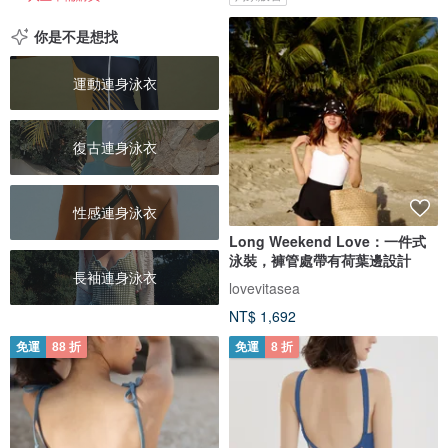
你是不是想找
運動連身泳衣
復古連身泳衣
性感連身泳衣
Long Weekend Love：一件式
泳裝，褲管處帶有荷葉邊設計
長袖連身泳衣
lovevitasea
NT$ 1,692
免運
88 折
免運
8 折