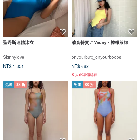
聖丹斯連體泳衣
清倉特賣 // Vacay - 檸檬萊姆
Skinnylove
onyourbutt_onyourboobs
NT$ 1,351
NT$ 682
8 人正準備購買
免運
88 折
免運
88 折