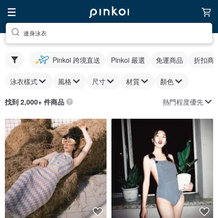
連身泳衣
Pinkoi 跨境直送
Pinkoi 嚴選
免運商品
折扣商
泳衣樣式
風格
尺寸
材質
顏色
熱門程度優先
找到 2,000+ 件商品