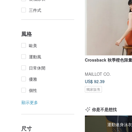
三件式
風格
歐美
運動風
Crossback 秋季橙色限
日常休閒
MAILLOT CO.
優雅
US$ 92.39
獨家販售
個性
顯示更多
你是不是想找
運動連身泳衣
尺寸