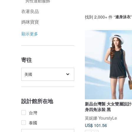
男性運動服飾
衣著良品
找到 2,000+ 件 “
連身泳衣
媽咪寶寶
顯示更多
寄往
美國
設計館所在地
新品台灣製 大女雙層設計
身四角泳裝 黑
台灣
莫妮娜 YourstyLe
泰國
US$ 101.56