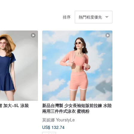
排序
熱門程度優先
 加大~5L 泳裝
新品台灣製 少女長袖短版前拉鍊 水陸
兩用三件件式泳衣 蜜桃粉
莫妮娜 YourstyLe
US$ 132.74