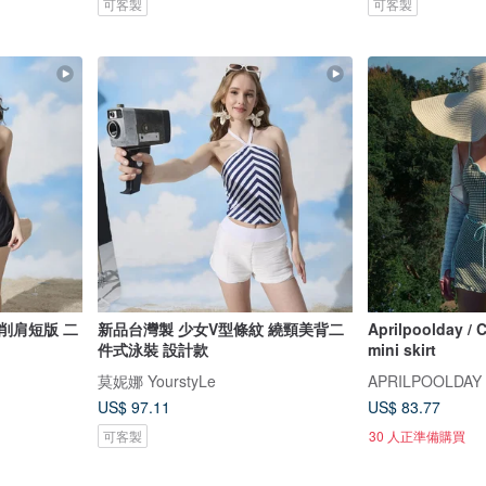
可客製
可客製
削肩短版 二
新品台灣製 少女V型條紋 繞頸美背二
Aprilpoolday / C
件式泳裝 設計款
mini skirt
莫妮娜 YourstyLe
APRILPOOLDAY
US$ 97.11
US$ 83.77
可客製
30 人正準備購買