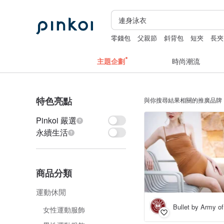
零錢包
父親節
斜背包
短夾
長夾
主題企劃
時尚潮流
特色亮點
與你搜尋結果相關的推廣品牌
Pinkoi 嚴選
永續生活
商品分類
運動休閒
Bullet by Army of
女性運動服飾