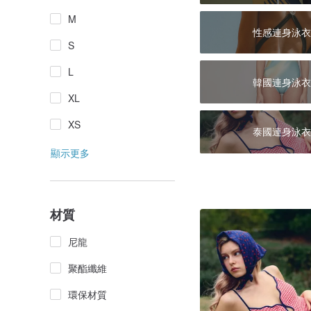
M
性感連身泳衣
S
L
韓國連身泳衣
XL
XS
泰國連身泳衣
顯示更多
材質
尼龍
聚酯纖維
環保材質