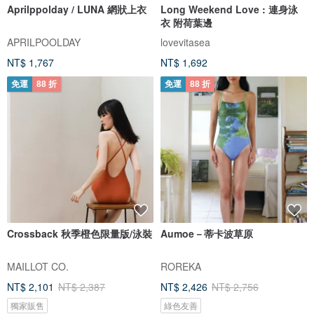
Aprilppolday / LUNA 網狀上衣
Long Weekend Love : 連身泳
衣 附荷葉邊
APRILPOOLDAY
lovevitasea
NT$ 1,767
NT$ 1,692
免運
88 折
免運
88 折
Crossback 秋季橙色限量版/泳裝
Aumoe－蒂卡波草原
MAILLOT CO.
ROREKA
NT$ 2,101
NT$ 2,387
NT$ 2,426
NT$ 2,756
獨家販售
綠色友善