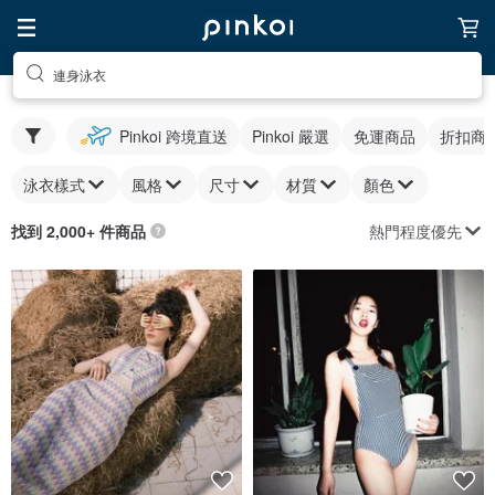
連身泳衣
Pinkoi 跨境直送
Pinkoi 嚴選
免運商品
折扣商
泳衣樣式
風格
尺寸
材質
顏色
熱門程度優先
找到 2,000+ 件商品