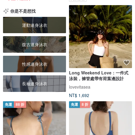
你是不是想找
運動連身泳衣
復古連身泳衣
性感連身泳衣
Long Weekend Love：一件式
泳裝，褲管處帶有荷葉邊設計
長袖連身泳衣
lovevitasea
NT$ 1,692
免運
88 折
免運
8 折