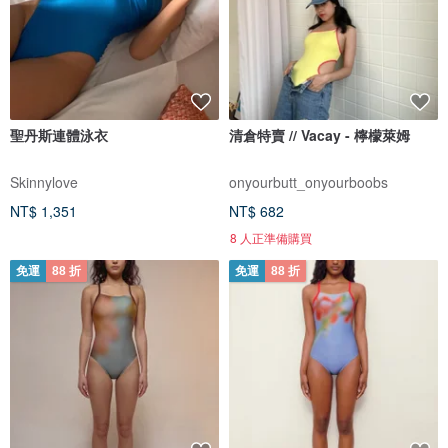
聖丹斯連體泳衣
清倉特賣 // Vacay - 檸檬萊姆
Skinnylove
onyourbutt_onyourboobs
NT$ 1,351
NT$ 682
8 人正準備購買
免運
88 折
免運
88 折