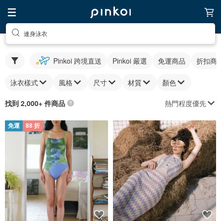
連身泳衣
Pinkoi 跨境直送
Pinkoi 嚴選
免運商品
折扣商
泳衣樣式
風格
尺寸
材質
顏色
熱門程度優先
找到 2,000+ 件商品
免運
88 折