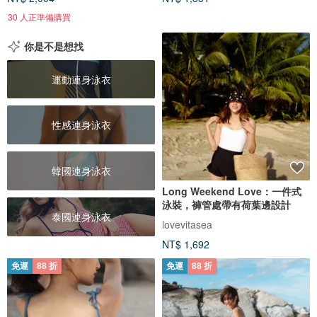
30 人正準備購買
你是不是想找
運動連身泳衣
性感連身泳衣
韓國連身泳衣
Long Weekend Love：一件式
泳裝，褲管處帶有荷葉邊設計
泰國連身泳衣
lovevitasea
NT$ 1,692
免運
88 折
免運
88 折