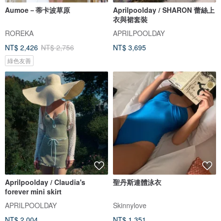
Aumoe－蒂卡波草原
Aprilpoolday / SHARON 蕾絲上
衣與裙套裝
ROREKA
APRILPOOLDAY
NT$ 2,426
NT$ 2,756
NT$ 3,695
綠色友善
Aprilpoolday / Claudia's
聖丹斯連體泳衣
forever mini skirt
APRILPOOLDAY
Skinnylove
NT$ 2,004
NT$ 1,351