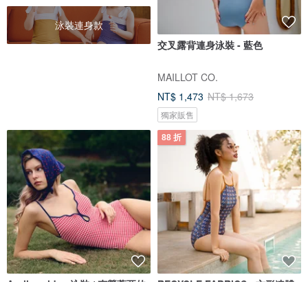
泳裝連身款
交叉露背連身泳裝 - 藍色
MAILLOT CO.
NT$ 1,473
NT$ 1,673
獨家販售
88 折
Aprilpoolday 泳裝 / 克勞蒂亞的
RECYCLE FABRICS - 方形連體
永恆一件式泳裝
衣 / Nightfall 花押字