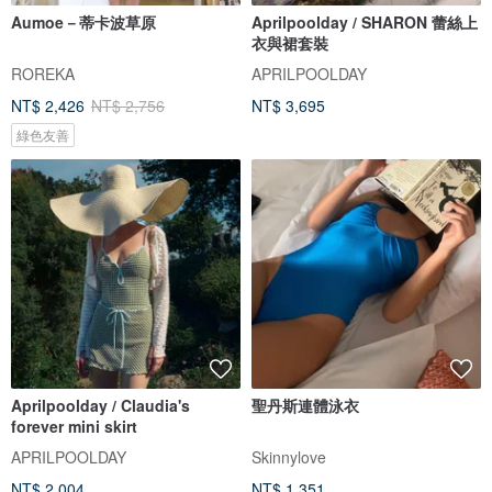
Aumoe－蒂卡波草原
Aprilpoolday / SHARON 蕾絲上
衣與裙套裝
ROREKA
APRILPOOLDAY
NT$ 2,426
NT$ 2,756
NT$ 3,695
綠色友善
Aprilpoolday / Claudia's
聖丹斯連體泳衣
forever mini skirt
APRILPOOLDAY
Skinnylove
NT$ 2,004
NT$ 1,351