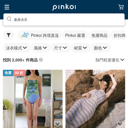
連身泳衣
Pinkoi 跨境直送
Pinkoi 嚴選
免運商品
折扣商
泳衣樣式
風格
尺寸
材質
顏色
熱門程度優先
找到 2,000+ 件商品
免運
88 折