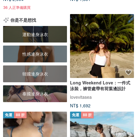
36 人正準備購買
你是不是想找
運動連身泳衣
性感連身泳衣
韓國連身泳衣
Long Weekend Love：一件式
泳裝，褲管處帶有荷葉邊設計
泰國連身泳衣
lovevitasea
NT$ 1,692
免運
88 折
免運
88 折