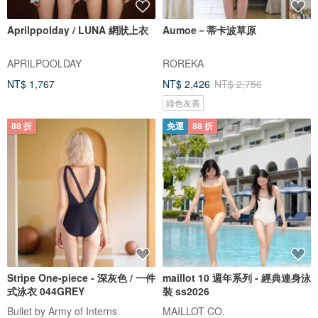
Aprilppolday / LUNA 網狀上衣
Aumoe－蒂卡波草原
APRILPOOLDAY
ROREKA
NT$ 1,767
NT$ 2,426
NT$ 2,756
綠色友善
88 折
免運
88 折
Stripe One-piece - 深灰色 / 一件
maillot 10 週年系列 - 經典連身泳
式泳衣 044GREY
裝 ss2026
Bullet by Army of Interns
MAILLOT CO.