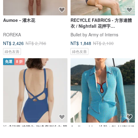
Aumoe－灌木花
RECYCLE FABRICS - 方形連體
衣 / Nightfall 花押字
BLT064NIGH
ROREKA
Bullet by Army of Interns
NT$ 2,426
NT$ 2,756
NT$ 1,848
NT$ 2,100
綠色友善
綠色友善
免運
8 折
法式極簡 連體衣 海邊度假泳衣 競
Aprilpoolday 泳裝 / CLAUDIA'S
速沖浪游泳衣 多色
FOREVER 外套 / 藍色格紋