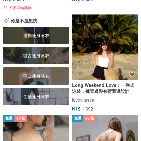
31 人正準備購買
你是不是想找
運動連身泳衣
復古連身泳衣
平口連身泳衣
Long Weekend Love：一件式
泳裝，褲管處帶有荷葉邊設計
長袖連身泳衣
lovevitasea
NT$ 1,692
免運
88 折
免運
88 折