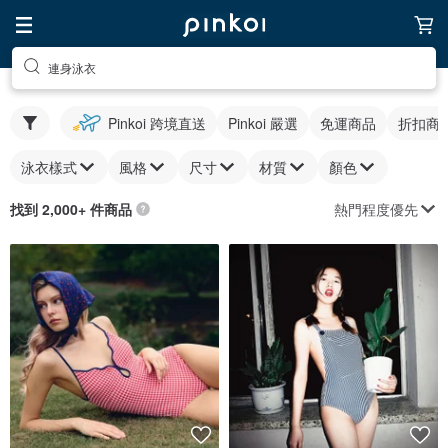
連身泳衣
Pinkoi 跨境直送
Pinkoi 嚴選
免運商品
折扣商
泳衣樣式
風格
尺寸
材質
顏色
熱門程度優先
找到 2,000+ 件商品