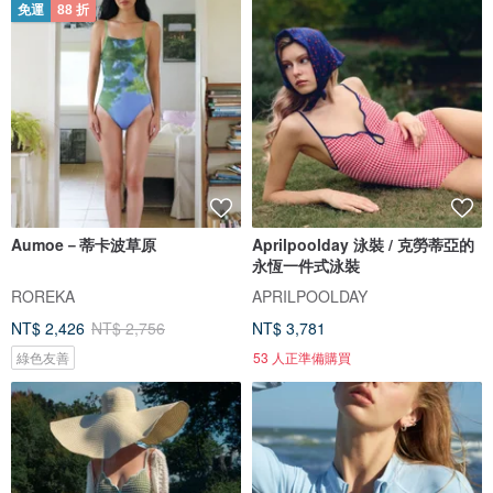
免運
88 折
Aumoe－蒂卡波草原
Aprilpoolday 泳裝 / 克勞蒂亞的
永恆一件式泳裝
ROREKA
APRILPOOLDAY
NT$ 2,426
NT$ 2,756
NT$ 3,781
綠色友善
53 人正準備購買