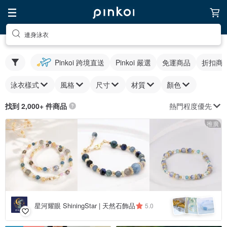
連身泳衣
Pinkoi 跨境直送
Pinkoi 嚴選
免運商品
折扣商
泳衣樣式
風格
尺寸
材質
顏色
熱門程度優先
找到 2,000+ 件商品
推廣
星河耀眼 ShiningStar | 天然石飾品
5.0