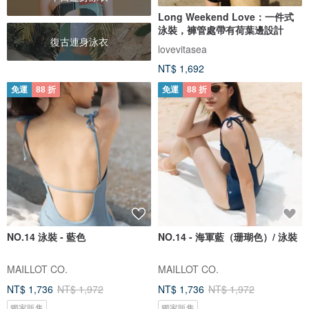
Long Weekend Love：一件式
泳裝，褲管處帶有荷葉邊設計
復古連身泳衣
lovevitasea
NT$ 1,692
免運
88 折
免運
88 折
NO.14 泳裝 - 藍色
NO.14 - 海軍藍（珊瑚色）/ 泳裝
MAILLOT CO.
MAILLOT CO.
NT$ 1,736
NT$ 1,972
NT$ 1,736
NT$ 1,972
獨家販售
獨家販售