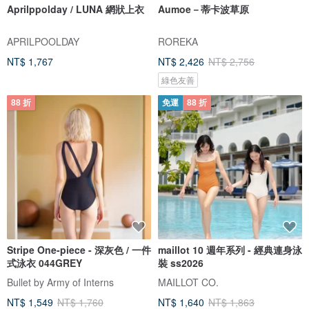
Aprilppolday / LUNA 網狀上衣
Aumoe－蒂卡波草原
APRILPOOLDAY
ROREKA
NT$ 1,767
NT$ 2,426
NT$ 2,756
綠色友善
88 折
免運
88 折
Stripe One-piece - 深灰色 / 一件
maillot 10 週年系列 - 經典連身泳
式泳衣 044GREY
裝 ss2026
Bullet by Army of Interns
MAILLOT CO.
NT$ 1,549
NT$ 1,760
NT$ 1,640
NT$ 1,863