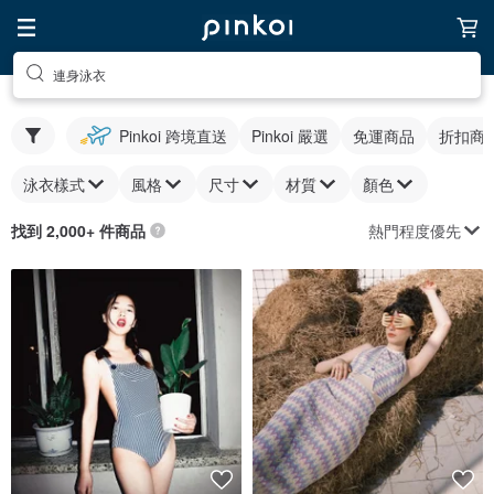
連身泳衣
Pinkoi 跨境直送
Pinkoi 嚴選
免運商品
折扣商
泳衣樣式
風格
尺寸
材質
顏色
熱門程度優先
找到 2,000+ 件商品