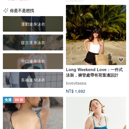
你是不是想找
運動連身泳衣
復古連身泳衣
平口連身泳衣
Long Weekend Love：一件式
泳裝，褲管處帶有荷葉邊設計
長袖連身泳衣
lovevitasea
NT$ 1,692
免運
88 折