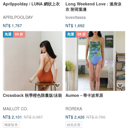
Aprilppolday / LUNA 網狀上衣
Long Weekend Love : 連身泳
衣 附荷葉邊
APRILPOOLDAY
lovevitasea
NT$ 1,767
NT$ 1,692
免運
88 折
免運
88 折
Crossback 秋季橙色限量版/泳裝
Aumoe－蒂卡波草原
MAILLOT CO.
ROREKA
NT$ 2,101
NT$ 2,387
NT$ 2,426
NT$ 2,756
獨家販售
綠色友善