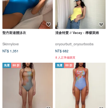
聖丹斯連體泳衣
清倉特賣 // Vacay - 檸檬萊姆
Skinnylove
onyourbutt_onyourboobs
NT$ 1,351
NT$ 682
8 人正準備購買
免運
88 折
免運
88 折