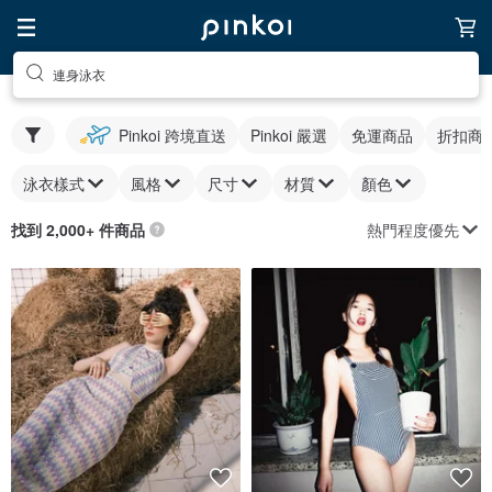
連身泳衣
Pinkoi 跨境直送
Pinkoi 嚴選
免運商品
折扣商
泳衣樣式
風格
尺寸
材質
顏色
熱門程度優先
找到 2,000+ 件商品