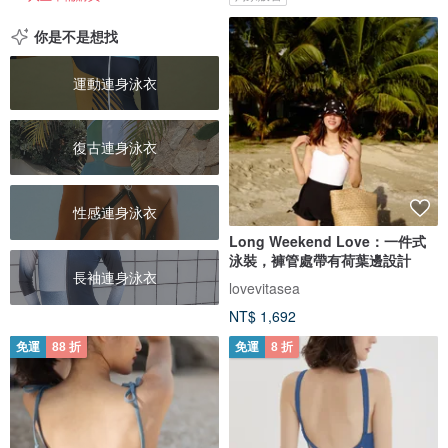
你是不是想找
運動連身泳衣
復古連身泳衣
性感連身泳衣
Long Weekend Love：一件式
泳裝，褲管處帶有荷葉邊設計
長袖連身泳衣
lovevitasea
NT$ 1,692
免運
88 折
免運
8 折