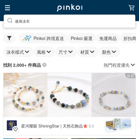
連身泳衣
Pinkoi 跨境直送
Pinkoi 嚴選
免運商品
折扣商
泳衣樣式
風格
尺寸
材質
顏色
熱門程度優先
找到 2,000+ 件商品
推廣
星河耀眼 ShiningStar | 天然石飾品
5.0