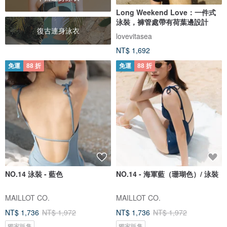
Long Weekend Love：一件式
泳裝，褲管處帶有荷葉邊設計
復古連身泳衣
lovevitasea
NT$ 1,692
免運
88 折
免運
88 折
NO.14 泳裝 - 藍色
NO.14 - 海軍藍（珊瑚色）/ 泳裝
MAILLOT CO.
MAILLOT CO.
NT$ 1,736
NT$ 1,972
NT$ 1,736
NT$ 1,972
獨家販售
獨家販售