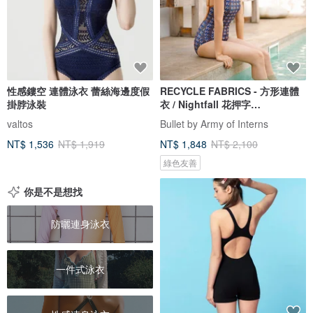
性感鏤空 連體泳衣 蕾絲海邊度假
RECYCLE FABRICS - 方形連體
掛脖泳裝
衣 / Nightfall 花押字
BLT064NIGH
valtos
Bullet by Army of Interns
NT$ 1,536
NT$ 1,919
NT$ 1,848
NT$ 2,100
綠色友善
你是不是想找
防曬連身泳衣
一件式泳衣