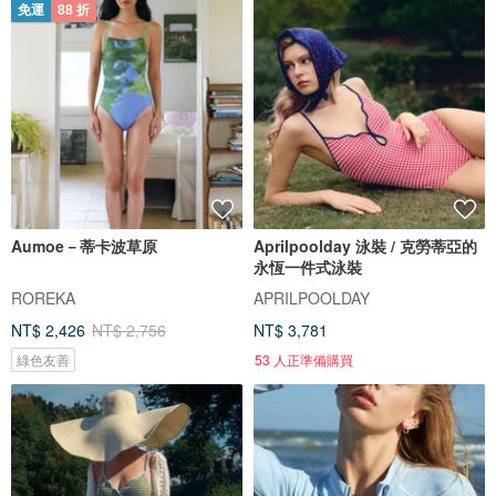
免運
88 折
Aumoe－蒂卡波草原
Aprilpoolday 泳裝 / 克勞蒂亞的
永恆一件式泳裝
ROREKA
APRILPOOLDAY
NT$ 2,426
NT$ 2,756
NT$ 3,781
綠色友善
53 人正準備購買