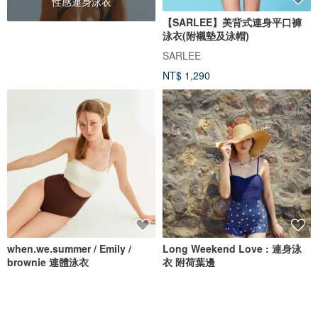
性感連身泳衣
【SARLEE】美背式連身平口褲
泳衣(附襯墊及泳帽)
SARLEE
NT$ 1,290
when.we.summer / Emily /
Long Weekend Love : 連身泳
brownie 連體泳衣
衣 附荷葉邊
when.we.summer
lovevitasea
NT$ 2,032
NT$ 1,692