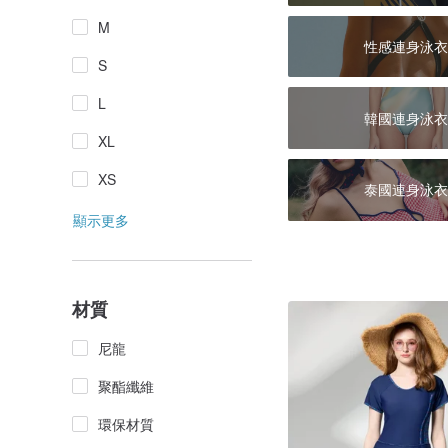
M
性感連身泳衣
S
L
韓國連身泳衣
XL
XS
泰國連身泳衣
顯示更多
材質
尼龍
聚酯纖維
環保材質