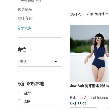
男性運動服飾
衣著良品
找到 2,000+ 件 “
連身泳衣
媽咪寶寶
顯示更多
寄往
美國
設計館所在地
Jaw Suit 海軍藍連身泳裝 
台灣
Bullet by Army of Interns
泰國
US$ 68.09