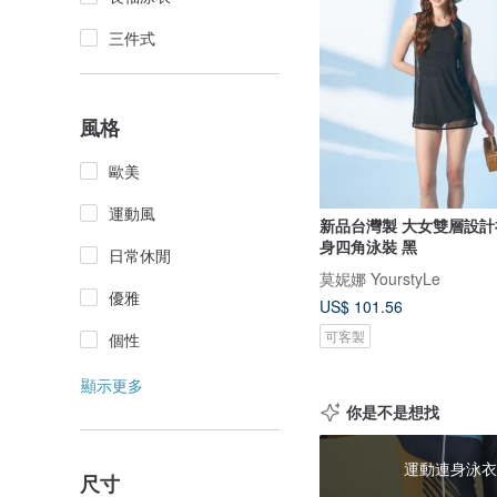
三件式
風格
歐美
運動風
新品台灣製 大女雙層設計
身四角泳裝 黑
日常休閒
莫妮娜 YourstyLe
優雅
US$ 101.56
可客製
個性
顯示更多
你是不是想找
運動連身泳衣
尺寸