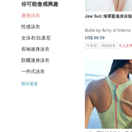
你可能會感興趣
連身泳衣
Jaw Suit 海軍藍連身泳裝 
性感泳衣
Bullet by Army of Interns
女泳衣/比基尼
US$ 68.09
可客製
獨家販售
9 人正
長袖連身泳衣
防曬連身泳衣
一件式泳衣
顯示更多