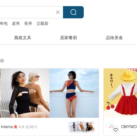
布包
皮夾
長夾
父親節
風格文具
居家餐廚
品味美食
 Interns
OMYMO
4.9
(2,621)