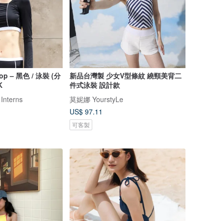
Top – 黑色 / 泳裝 (分
新品台灣製 少女V型條紋 繞頸美背二
K
件式泳裝 設計款
 Interns
莫妮娜 YourstyLe
US$ 97.11
可客製