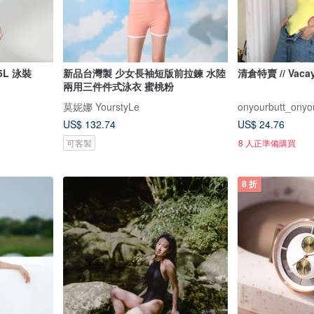
L 泳裝
新品台灣製 少女長袖短版前拉鍊 水陸
清倉特賣 // Vaca
兩用三件件式泳衣 蜜桃粉
莫妮娜 YourstyLe
onyourbutt_onyo
US$ 132.74
US$ 24.76
可客製
8 人正準備購買
8 折