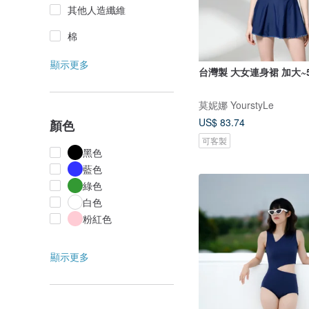
其他人造纖維
棉
顯示更多
台灣製 大女連身裙 加大~5
莫妮娜 YourstyLe
US$ 83.74
顏色
可客製
黑色
藍色
綠色
白色
粉紅色
顯示更多