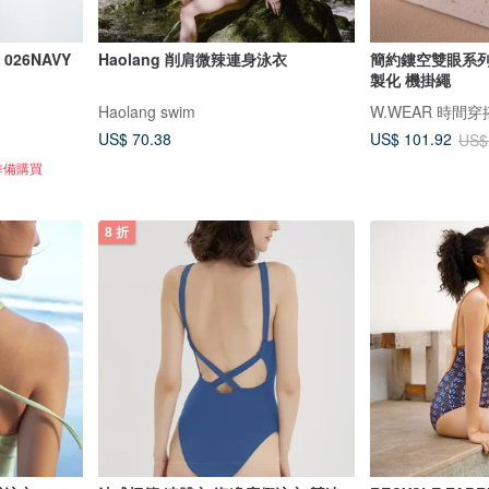
026NAVY
Haolang 削肩微辣連身泳衣
簡約鏤空雙眼系列 -
製化 機掛繩
Haolang swim
W.WEAR 時間穿
US$ 70.38
US$ 101.92
US$
準備購買
8 折