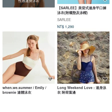
性感連身泳衣
【SARLEE】美背式連身平口褲
泳衣(附襯墊及泳帽)
SARLEE
NT$ 1,290
when.we.summer / Emily /
Long Weekend Love : 連身泳
brownie 連體泳衣
衣 附荷葉邊
when.we.summer
lovevitasea
NT$ 2,032
NT$ 1,692