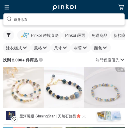
連身泳衣
Pinkoi 跨境直送
Pinkoi 嚴選
免運商品
折扣商
泳衣樣式
風格
尺寸
材質
顏色
熱門程度優先
找到 2,000+ 件商品
推廣
星河耀眼 ShiningStar | 天然石飾品
5.0