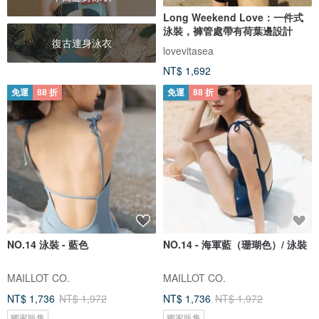
Long Weekend Love：一件式
泳裝，褲管處帶有荷葉邊設計
復古連身泳衣
lovevitasea
NT$ 1,692
免運
88 折
免運
88 折
NO.14 泳裝 - 藍色
NO.14 - 海軍藍（珊瑚色）/ 泳裝
MAILLOT CO.
MAILLOT CO.
NT$ 1,736
NT$ 1,972
NT$ 1,736
NT$ 1,972
獨家販售
獨家販售