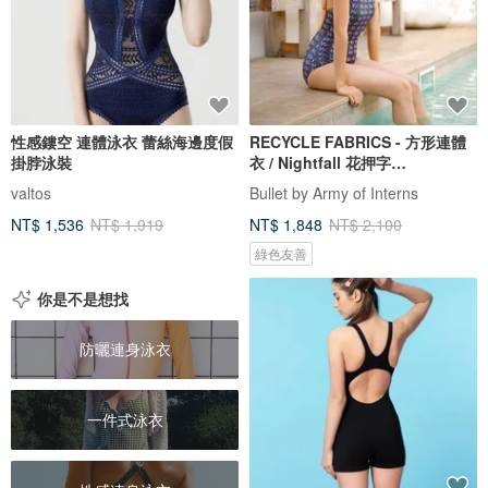
性感鏤空 連體泳衣 蕾絲海邊度假
RECYCLE FABRICS - 方形連體
掛脖泳裝
衣 / Nightfall 花押字
BLT064NIGH
valtos
Bullet by Army of Interns
NT$ 1,536
NT$ 1,919
NT$ 1,848
NT$ 2,100
綠色友善
你是不是想找
防曬連身泳衣
一件式泳衣