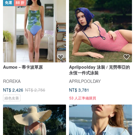
免運
88 折
Aumoe－蒂卡波草原
Aprilpoolday 泳裝 / 克勞蒂亞的
永恆一件式泳裝
ROREKA
APRILPOOLDAY
NT$ 2,426
NT$ 2,756
NT$ 3,781
綠色友善
53 人正準備購買