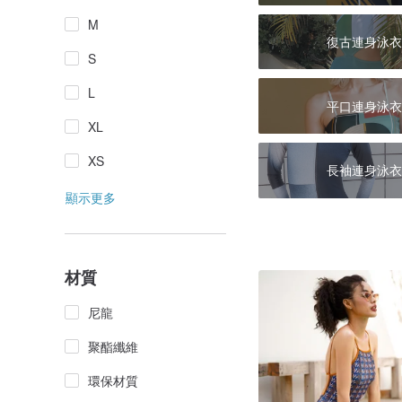
M
復古連身泳衣
S
L
平口連身泳衣
XL
XS
長袖連身泳衣
顯示更多
材質
尼龍
聚酯纖維
環保材質