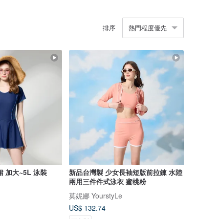
排序
熱門程度優先
 加大~5L 泳裝
新品台灣製 少女長袖短版前拉鍊 水陸
兩用三件件式泳衣 蜜桃粉
莫妮娜 YourstyLe
US$ 132.74