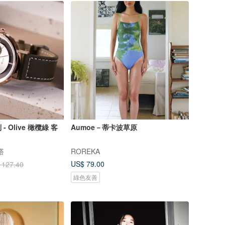
 Olive 橄欖綠 客
Aumoe－蒂卡波草原
搭
ROREKA
US$ 79.00
 127.40
綠色友善