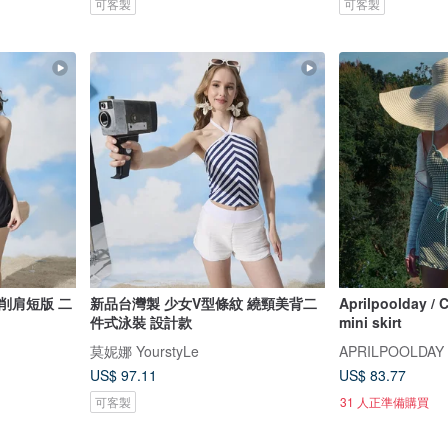
可客製
可客製
削肩短版 二
新品台灣製 少女V型條紋 繞頸美背二
Aprilpoolday / C
件式泳裝 設計款
mini skirt
莫妮娜 YourstyLe
APRILPOOLDAY
US$ 97.11
US$ 83.77
可客製
31 人正準備購買