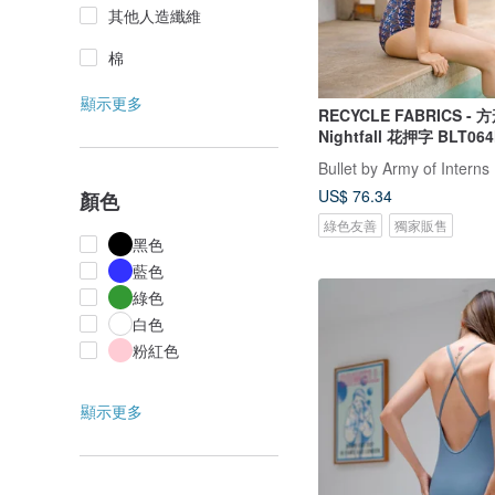
其他人造纖維
棉
顯示更多
RECYCLE FABRICS - 
Nightfall 花押字 BLT06
Bullet by Army of Interns
US$ 76.34
顏色
綠色友善
獨家販售
黑色
藍色
綠色
白色
粉紅色
顯示更多