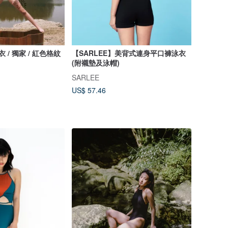
 泳衣 / 獨家 / 紅色格紋
【SARLEE】美背式連身平口褲泳衣
(附襯墊及泳帽)
SARLEE
US$ 57.46