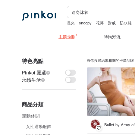
長夾
snoopy
花磚
對戒
防水鞋
主題企劃
時尚潮流
特色亮點
與你搜尋結果相關的推廣品牌
Pinkoi 嚴選
永續生活
商品分類
運動休閒
Bullet by Army of
女性運動服飾