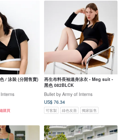
 黑色 / 泳裝 (分開售賣)
再生布料長袖連身泳衣 - Meg suit -
黑色 082BLCK
 Interns
Bullet by Army of Interns
US$ 76.34
準備購買
可客製
綠色友善
獨家販售