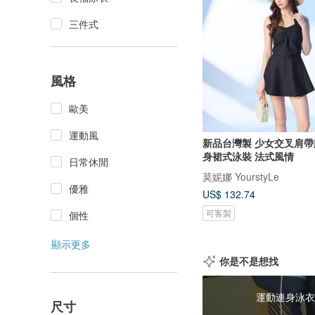
三件式
風格
歐美
運動風
新品台灣製 少女交叉肩帶
身裙式泳裝 法式風情
日常休閒
莫妮娜 YourstyLe
優雅
US$ 132.74
可客製
個性
顯示更多
你是不是想找
運動連身泳衣
尺寸