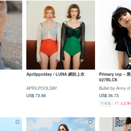
Aprilppolday / LUNA 網狀上衣
Primary top –
027BLCK
APRILPOOLDAY
Bullet by Army of
US$ 73.86
US$ 36.73
可客製
17 人正