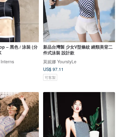
Top – 黑色 / 泳裝 (分
新品台灣製 少女V型條紋 繞頸美背二
K
件式泳裝 設計款
 Interns
莫妮娜 YourstyLe
US$ 97.11
可客製