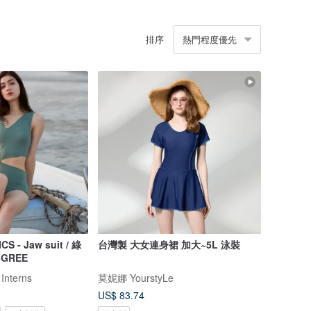
排序
熱門程度優先
- Jaw suit / 綠
台灣製 大女連身裙 加大~5L 泳裝
6GREE
 Interns
莫妮娜 YourstyLe
US$ 83.74