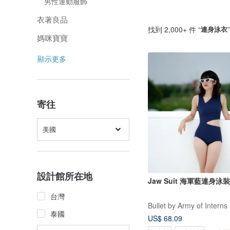
男性運動服飾
衣著良品
找到 2,000+ 件 “
連身泳衣
媽咪寶寶
顯示更多
寄往
美國
設計館所在地
Jaw Suit 海軍藍連身泳裝 
台灣
Bullet by Army of Interns
泰國
US$ 68.09