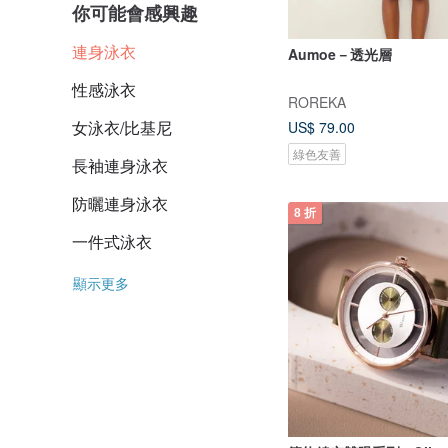
你可能會感興趣
連身泳衣
Aumoe－透光層
性感泳衣
ROREKA
女泳衣/比基尼
US$ 79.00
綠色友善
長袖連身泳衣
防曬連身泳衣
8 折
一件式泳衣
顯示更多