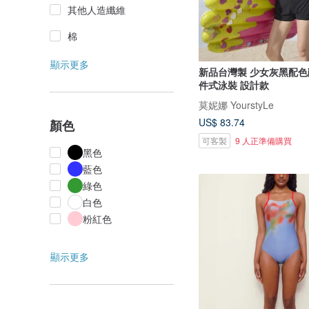
其他人造纖維
棉
顯示更多
新品台灣製 少女灰黑配色
件式泳裝 設計款
莫妮娜 YourstyLe
US$ 83.74
顏色
可客製
9 人正準備購買
黑色
藍色
綠色
白色
粉紅色
顯示更多