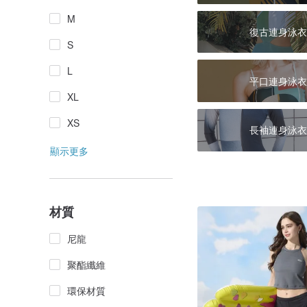
M
復古連身泳衣
S
L
平口連身泳衣
XL
XS
長袖連身泳衣
顯示更多
材質
尼龍
聚酯纖維
環保材質