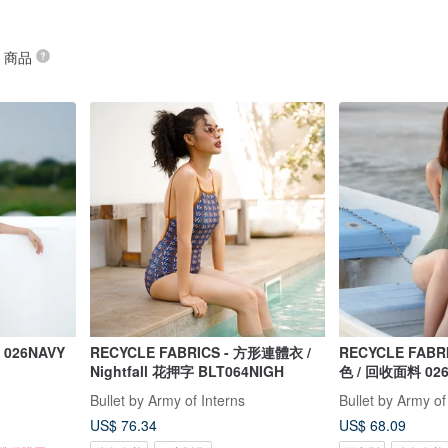
” 商品
026NAVY
RECYCLE FABRICS - 方形連體衣 /
RECYCLE FABRICS 
Nightfall 花押字 BLT064NIGH
色 / 回收面料 02
Bullet by Army of Interns
Bullet by Army of
US$ 76.34
US$ 68.09