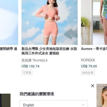
腰間綁帶 連
新品台灣製 少女長袖短版前拉鍊 水陸
Aumoe－蒂卡波
兩用三件件式泳衣 蜜桃粉
莫妮娜 YourstyLe
ROREKA
US$ 132.74
US$ 79.00
可客製
綠色友善
我們建議的瀏覽環境