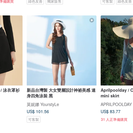
正準備購買
綠色友善
獨家販售
可客製
綠色友善
黑色 / 泳衣罩衫
新品台灣製 大女雙層設計神祕美感 連
Aprilpoolday / C
身四角泳裝 黑
mini skirt
莫妮娜 YourstyLe
APRILPOOLDAY
US$ 101.56
US$ 83.77
可客製
31 人正準備購買