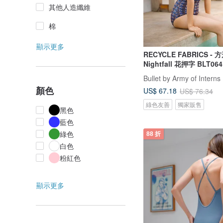
其他人造纖維
棉
顯示更多
RECYCLE FABRICS - 
Nightfall 花押字 BLT06
Bullet by Army of Interns
顏色
US$ 67.18
US$ 76.34
綠色友善
獨家販售
黑色
藍色
綠色
88 折
白色
粉紅色
顯示更多