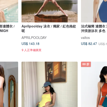
方形連體衣 /
Aprilpoolday 泳衣 / 獨家 / 紅色格紋
法式極簡 連體衣
4NIGH
呢
沖浪游泳衣 多色
APRILPOOLDAY
valtos
US$ 143.18
US$ 82.47
US$ 
9 人正準備購買
88 折