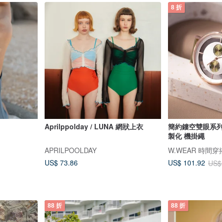
8 折
Aprilppolday / LUNA 網狀上衣
簡約鏤空雙眼系列 -
製化 機掛繩
APRILPOOLDAY
W.WEAR 時間穿
US$ 73.86
US$ 101.92
US$
88 折
88 折