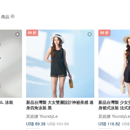
” 商品
88 折
88 折
L 泳裝
新品台灣製 大女雙層設計神祕美感 連
新品台灣製 少女
身四角泳裝 黑
身裙式泳裝 法式
莫妮娜 YourstyLe
莫妮娜 YourstyLe
US$ 89.38
US$ 116.82
US$ 101.56
US$