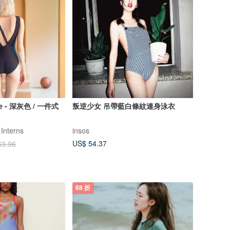
ece - 深灰色 / 一件式
叛逆少女 吊帶藍白條紋連身泳衣
 Interns
insos
US$ 54.37
63.96
88 折