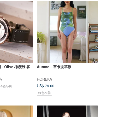
 Olive 橄欖綠 客
Aumoe－蒂卡波草原
搭
ROREKA
US$ 79.00
 127.40
綠色友善