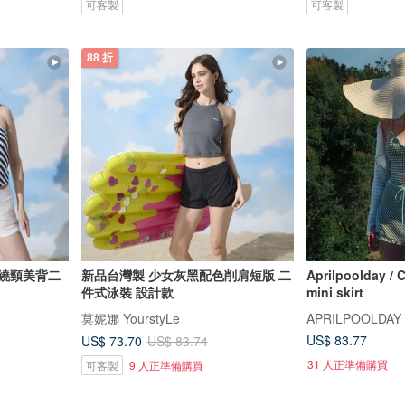
可客製
可客製
88 折
 繞頸美背二
新品台灣製 少女灰黑配色削肩短版 二
Aprilpoolday / C
件式泳裝 設計款
mini skirt
莫妮娜 YourstyLe
APRILPOOLDAY
US$ 83.77
US$ 73.70
US$ 83.74
31 人正準備購買
可客製
9 人正準備購買