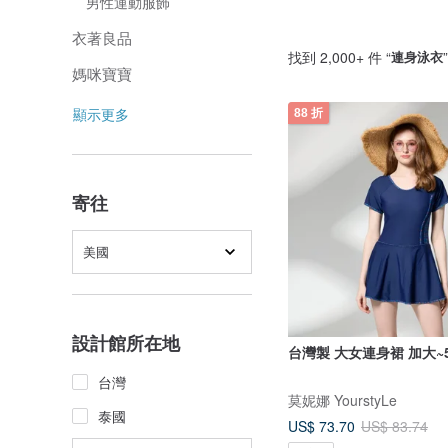
男性運動服飾
衣著良品
找到 2,000+ 件 “
連身泳衣
媽咪寶寶
顯示更多
88 折
寄往
美國
設計館所在地
台灣製 大女連身裙 加大~5
台灣
莫妮娜 YourstyLe
泰國
US$ 73.70
US$ 83.74