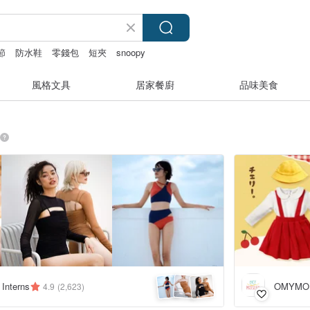
節
防水鞋
零錢包
短夾
snoopy
風格文具
居家餐廚
品味美食
 Interns
OMYMO
4.9
(2,623)