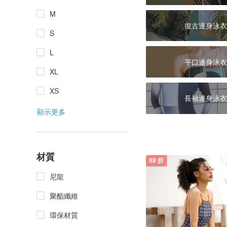
M
復古連身泳衣
S
L
平口連身泳衣
XL
XS
長袖連身泳衣
顯示更多
材質
88 折
尼龍
聚酯纖維
環保材質