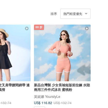
排序
熱門程度優先
88 折
交叉肩帶腰間綁帶 連
新品台灣製 少女長袖短版前拉鍊 水陸
風情
兩用三件件式泳衣 蜜桃粉
莫妮娜 YourstyLe
US$ 116.82
 132.74
US$ 132.74