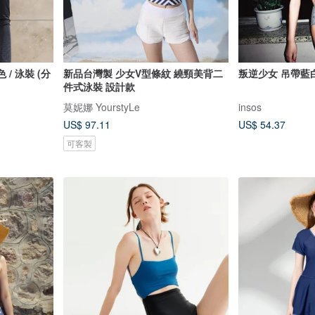
黑色 / 泳裝 (分
新品台灣製 少女V型條紋 繞頸美背二
叛逆少女 吊帶藍
件式泳裝 設計款
莫妮娜 YourstyLe
insos
US$ 97.11
US$ 54.37
可客製