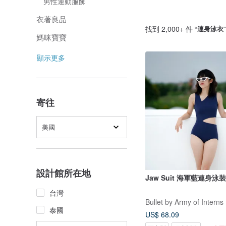
男性運動服飾
衣著良品
找到 2,000+ 件 “
連身泳衣
媽咪寶寶
顯示更多
寄往
美國
設計館所在地
Jaw Suit 海軍藍連身泳裝 
台灣
Bullet by Army of Interns
泰國
US$ 68.09