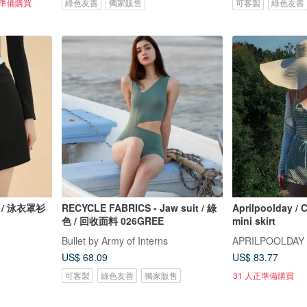
正準備購買
綠色友善
獨家販售
可客製
綠色友善
黑色 / 泳衣罩衫
RECYCLE FABRICS - Jaw suit / 綠
Aprilpoolday / C
色 / 回收面料 026GREE
mini skirt
Bullet by Army of Interns
APRILPOOLDAY
US$ 68.09
US$ 83.77
可客製
綠色友善
獨家販售
31 人正準備購買