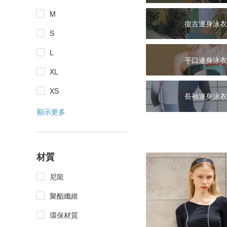
M
復古連身泳衣
S
L
平口連身泳衣
XL
XS
長袖連身泳衣
顯示更多
材質
尼龍
聚酯纖維
環保材質