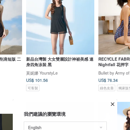
削肩短版 二
新品台灣製 大女雙層設計神祕美感 連
RECYCLE FABR
身四角泳裝 黑
Nightfall 花押字
莫妮娜 YourstyLe
Bullet by Army of
US$ 101.56
US$ 76.34
可客製
綠色友善
獨家販
我們建議的瀏覽環境