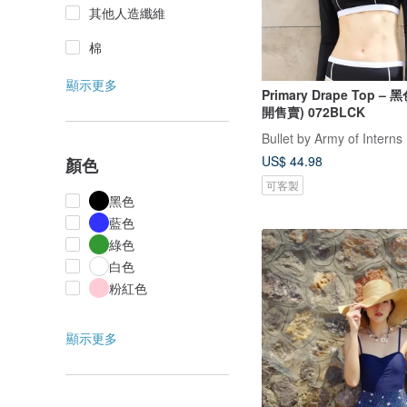
其他人造纖維
棉
顯示更多
Primary Drape Top – 
開售賣) 072BLCK
Bullet by Army of Interns
US$ 44.98
顏色
可客製
黑色
藍色
綠色
白色
粉紅色
顯示更多