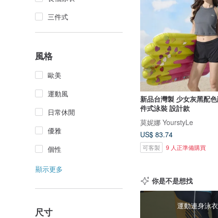
三件式
風格
歐美
運動風
新品台灣製 少女灰黑配色
件式泳裝 設計款
日常休閒
莫妮娜 YourstyLe
優雅
US$ 83.74
可客製
9 人正準備購買
個性
顯示更多
你是不是想找
運動連身泳衣
尺寸