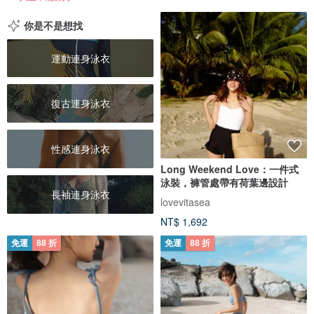
你是不是想找
運動連身泳衣
復古連身泳衣
性感連身泳衣
Long Weekend Love：一件式
泳裝，褲管處帶有荷葉邊設計
長袖連身泳衣
lovevitasea
NT$ 1,692
免運
88 折
免運
88 折