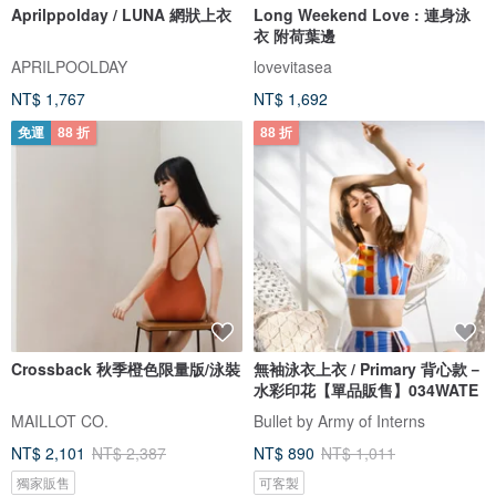
Aprilppolday / LUNA 網狀上衣
Long Weekend Love : 連身泳
衣 附荷葉邊
APRILPOOLDAY
lovevitasea
NT$ 1,767
NT$ 1,692
免運
88 折
88 折
Crossback 秋季橙色限量版/泳裝
無袖泳衣上衣 / Primary 背心款－
水彩印花【單品販售】034WATE
MAILLOT CO.
Bullet by Army of Interns
NT$ 2,101
NT$ 2,387
NT$ 890
NT$ 1,011
獨家販售
可客製