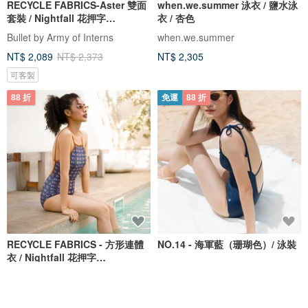
RECYCLE FABRICS-Aster 雙面
when.we.summer 泳衣 / 鹽水泳
套裝 / Nightfall 花押字
衣 / 杏色
BLT065NIGH
Bullet by Army of Interns
when.we.summer
NT$ 2,089
NT$ 2,373
NT$ 2,305
可客製
88 折
免運
88 折
RECYCLE FABRICS - 方形連體
NO.14 - 海軍藍（珊瑚色）/ 泳裝
衣 / Nightfall 花押字
BLT064NIGH
Bullet by Army of Interns
MAILLOT CO.
NT$ 1,848
NT$ 2,100
NT$ 1,736
NT$ 1,972