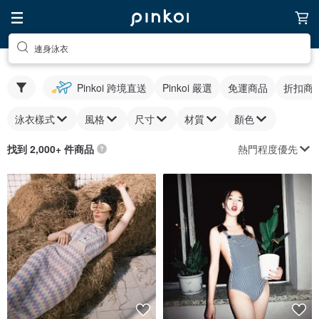
連身泳衣
Pinkoi 跨境直送
Pinkoi 嚴選
免運商品
折扣商
泳衣樣式
風格
尺寸
材質
顏色
熱門程度優先
找到 2,000+ 件商品