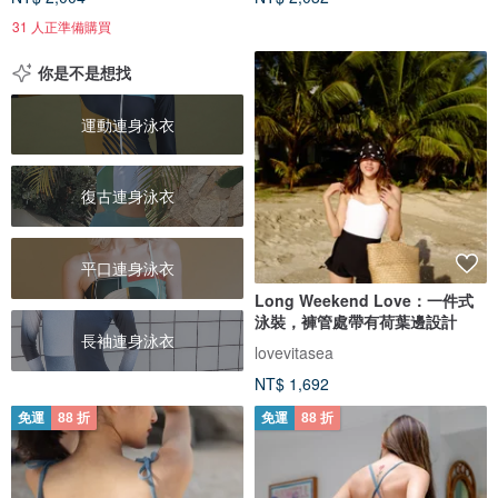
31 人正準備購買
你是不是想找
運動連身泳衣
復古連身泳衣
平口連身泳衣
Long Weekend Love：一件式
泳裝，褲管處帶有荷葉邊設計
長袖連身泳衣
lovevitasea
NT$ 1,692
免運
88 折
免運
88 折