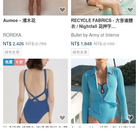
Aumoe－灌木花
RECYCLE FABRICS - 方形連體
衣 / Nightfall 花押字
BLT064NIGH
ROREKA
Bullet by Army of Interns
NT$ 2,426
NT$ 2,756
NT$ 1,848
NT$ 2,100
綠色友善
綠色友善
免運
8 折
法式極簡 連體衣 海邊度假泳衣 競
Aprilpoolday 泳裝 / CLAUDIA'S
速沖浪游泳衣 多色
FOREVER 外套 / 藍色格紋