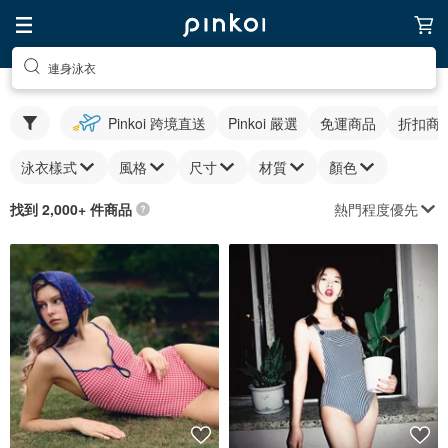
連身泳衣
Pinkoi 跨境直送
Pinkoi 嚴選
免運商品
折扣商
泳衣樣式
風格
尺寸
材質
顏色
熱門程度優先
找到 2,000+ 件商品