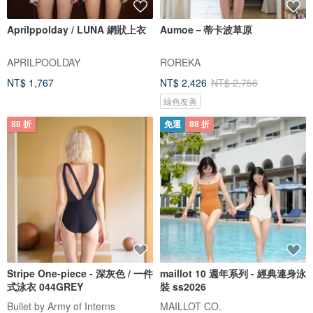
Aprilppolday / LUNA 網狀上衣
Aumoe－蒂卡波草原
APRILPOOLDAY
ROREKA
NT$ 1,767
NT$ 2,426
NT$ 2,756
綠色友善
88 折
免運
88 折
Stripe One-piece - 深灰色 / 一件
maillot 10 週年系列 - 經典連身泳
式泳衣 044GREY
裝 ss2026
Bullet by Army of Interns
MAILLOT CO.