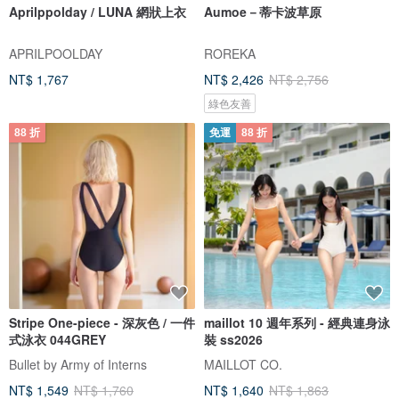
Aprilppolday / LUNA 網狀上衣
Aumoe－蒂卡波草原
APRILPOOLDAY
ROREKA
NT$ 1,767
NT$ 2,426
NT$ 2,756
綠色友善
88 折
免運
88 折
Stripe One-piece - 深灰色 / 一件
maillot 10 週年系列 - 經典連身泳
式泳衣 044GREY
裝 ss2026
Bullet by Army of Interns
MAILLOT CO.
NT$ 1,549
NT$ 1,760
NT$ 1,640
NT$ 1,863