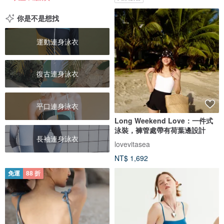
你是不是想找
運動連身泳衣
復古連身泳衣
平口連身泳衣
Long Weekend Love：一件式
泳裝，褲管處帶有荷葉邊設計
長袖連身泳衣
lovevitasea
NT$ 1,692
免運
88 折