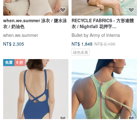
when.we.summer 泳衣 / 鹽水泳
RECYCLE FABRICS - 方形連體
衣 / 奶油色
衣 / Nightfall 花押字
BLT064NIGH
when.we.summer
Bullet by Army of Interns
NT$ 2,305
NT$ 1,848
NT$ 2,100
綠色友善
免運
8 折
法式極簡 連體衣 海邊度假泳衣 競
6 色 - 運動連身泳衣 - 日式泳衣
速沖浪游泳衣 多色