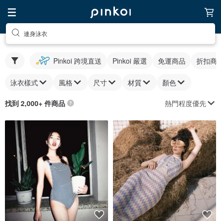
連身泳衣
Pinkoi 跨境直送
Pinkoi 嚴選
免運商品
折扣商
泳衣樣式
風格
尺寸
材質
顏色
熱門程度優先
找到 2,000+ 件商品