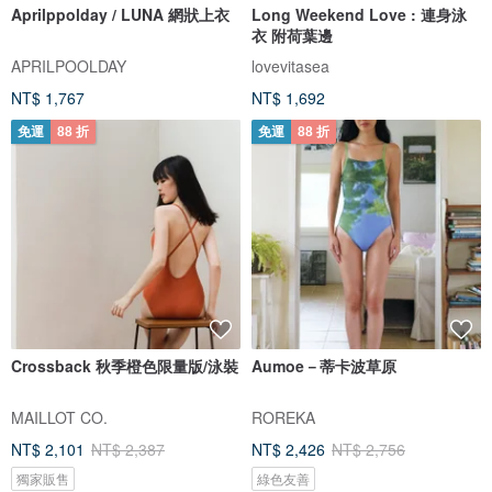
Aprilppolday / LUNA 網狀上衣
Long Weekend Love : 連身泳
衣 附荷葉邊
APRILPOOLDAY
lovevitasea
NT$ 1,767
NT$ 1,692
免運
88 折
免運
88 折
Crossback 秋季橙色限量版/泳裝
Aumoe－蒂卡波草原
MAILLOT CO.
ROREKA
NT$ 2,101
NT$ 2,387
NT$ 2,426
NT$ 2,756
獨家販售
綠色友善