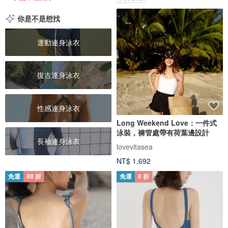
你是不是想找
運動連身泳衣
復古連身泳衣
性感連身泳衣
Long Weekend Love：一件式
泳裝，褲管處帶有荷葉邊設計
長袖連身泳衣
lovevitasea
NT$ 1,692
免運
88 折
免運
8 折