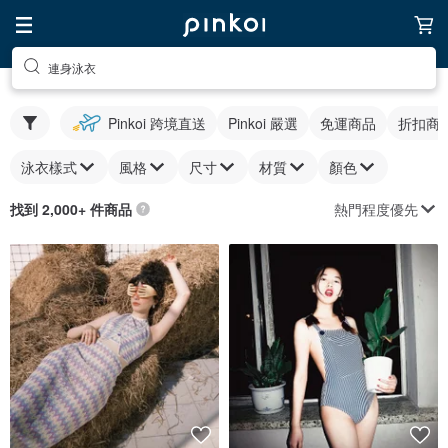
連身泳衣
Pinkoi 跨境直送
Pinkoi 嚴選
免運商品
折扣商
泳衣樣式
風格
尺寸
材質
顏色
熱門程度優先
找到 2,000+ 件商品