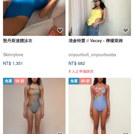
聖丹斯連體泳衣
清倉特賣 // Vacay - 檸檬萊姆
Skinnylove
onyourbutt_onyourboobs
NT$ 1,351
NT$ 682
8 人正準備購買
免運
88 折
免運
88 折