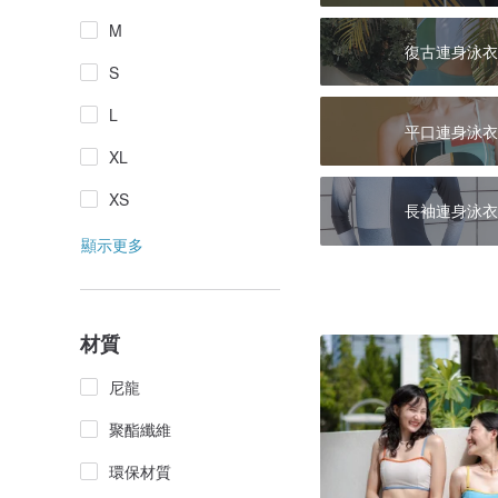
M
復古連身泳衣
S
L
平口連身泳衣
XL
XS
長袖連身泳衣
顯示更多
材質
尼龍
聚酯纖維
環保材質