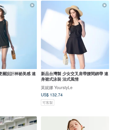
雙層設計神祕美感 連
新品台灣製 少女交叉肩帶腰間綁帶 連
身裙式泳裝 法式風情
莫妮娜 YourstyLe
US$ 132.74
可客製