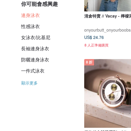
你可能會感興趣
連身泳衣
清倉特賣 // Vacay - 檸
性感泳衣
onyourbutt_onyourboobs
女泳衣/比基尼
US$ 24.76
8 人正準備購買
長袖連身泳衣
防曬連身泳衣
8 折
一件式泳衣
顯示更多