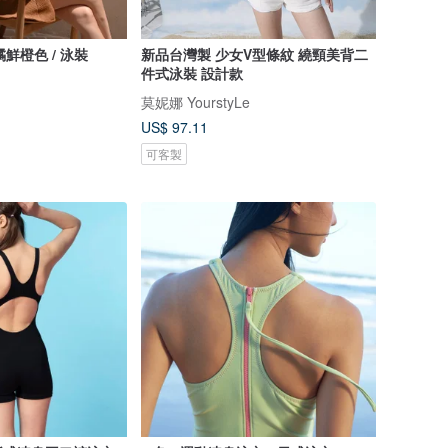
柑橘鮮橙色 / 泳裝
新品台灣製 少女V型條紋 繞頸美背二
件式泳裝 設計款
莫妮娜 YourstyLe
US$ 97.11
可客製