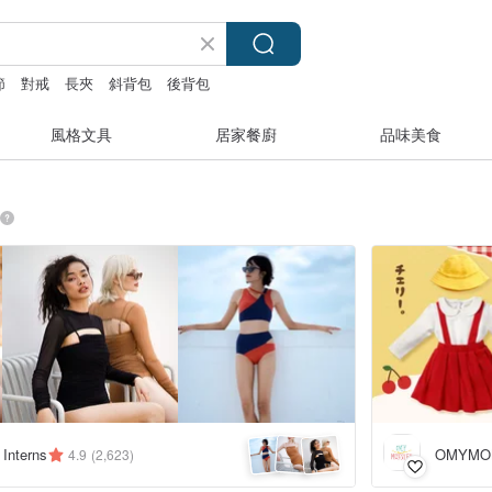
節
對戒
長夾
斜背包
後背包
風格文具
居家餐廚
品味美食
 Interns
OMYMO
4.9
(2,623)