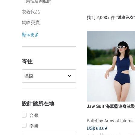
男性運動服飾
衣著良品
找到 2,000+ 件 “
連身泳衣
媽咪寶寶
顯示更多
寄往
美國
設計館所在地
Jaw Suit 海軍藍連身泳裝 
台灣
Bullet by Army of Interns
泰國
US$ 68.09