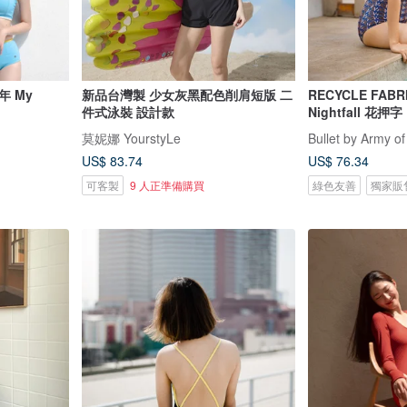
年 My
新品台灣製 少女灰黑配色削肩短版 二
RECYCLE FABR
件式泳裝 設計款
Nightfall 花押字
莫妮娜 YourstyLe
Bullet by Army of
US$ 83.74
US$ 76.34
可客製
9 人正準備購買
綠色友善
獨家販