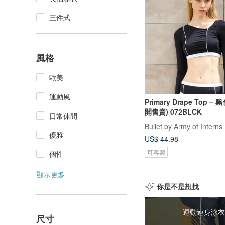
三件式
風格
歐美
運動風
Primary Drape Top – 
開售賣) 072BLCK
日常休閒
Bullet by Army of Interns
優雅
US$ 44.98
可客製
個性
顯示更多
你是不是想找
運動連身泳衣
尺寸