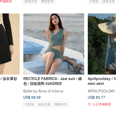
正準備購買
綠色友善
獨家販售
可客製
綠色友善
黑色 / 泳衣罩衫
RECYCLE FABRICS - Jaw suit / 綠
Aprilpoolday / C
色 / 回收面料 026GREE
mini skirt
Bullet by Army of Interns
APRILPOOLDAY
US$ 68.09
US$ 83.77
可客製
綠色友善
獨家販售
31 人正準備購買