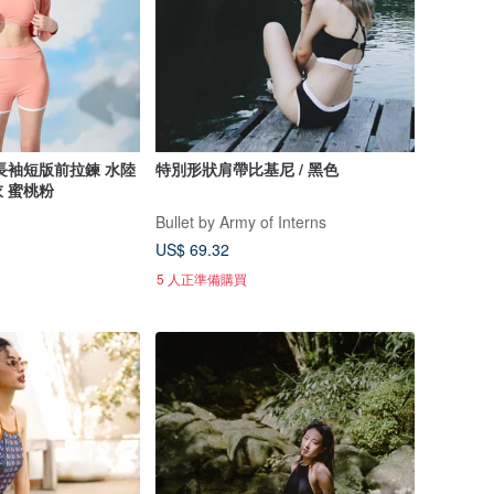
長袖短版前拉鍊 水陸
特別形狀肩帶比基尼 / 黑色
 蜜桃粉
Bullet by Army of Interns
US$ 69.32
5 人正準備購買