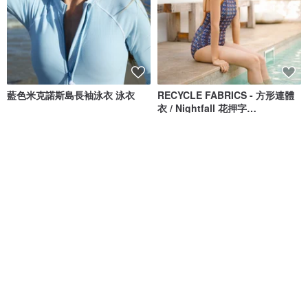
藍色米克諾斯島長袖泳衣 泳衣
RECYCLE FABRICS - 方形連體
衣 / Nightfall 花押字
BLT064NIGH
SEA SALT & VINEGAR
Bullet by Army of Interns
NT$ 3,395
NT$ 1,848
NT$ 2,100
綠色友善
免運
8 折