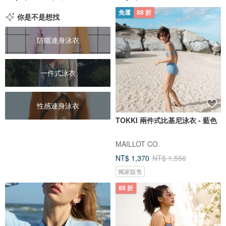
免運
88 折
你是不是想找
防曬連身泳衣
一件式泳衣
性感連身泳衣
TOKKI 兩件式比基尼泳衣 - 藍色
MAILLOT CO.
NT$ 1,370
NT$ 1,556
獨家販售
88 折